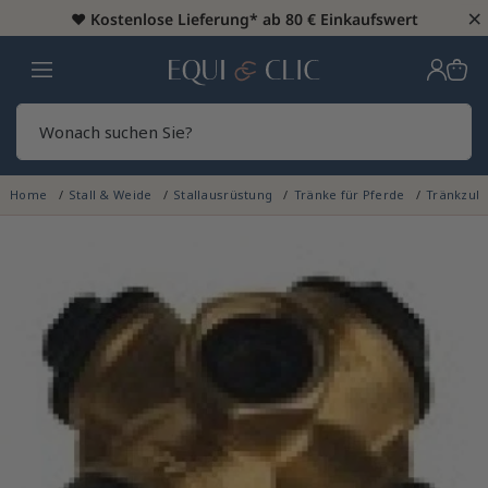
×
♥️
Kostenlose Lieferung* ab 80 € Einkaufswert
Heim
Sear
Home
Stall & Weide
Stallausrüstung
Tränke für Pferde
Tränkzub
NICHT AUF LAGER