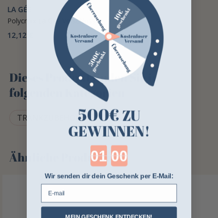
LA GÉE
Polycroix La Gee Verschlüsse
12,12 €
Dieses Produkt finden Sie in
folgenden Kategorien
500€
ZU
TRÄNKZUBEHÖR
GEWINNEN!
Countdown ends in:
Ähnliche Produkte
Wir senden dir dein Geschenk per E-Mail:
E-mail
MEIN GESCHENK ENTDECKEN!