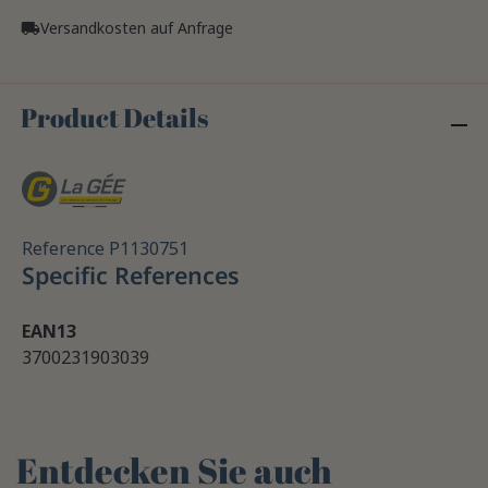
Versandkosten auf Anfrage
local_shipping
Product Details
Reference
P1130751
Specific References
EAN13
3700231903039
Entdecken Sie auch