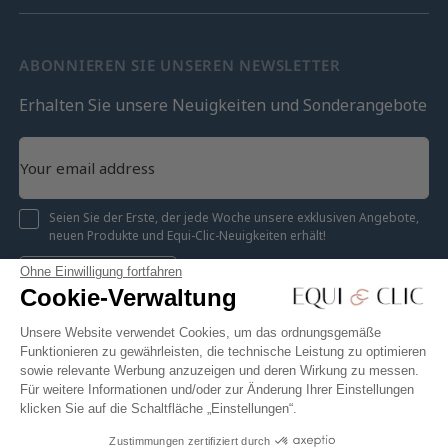
ABONNIEREN SIE UNSEREN NEWSLETTER
Erhalten Sie unsere Neuigkeiten und Sonderangebote
Seien Sie der Erste, der jede Woche unsere exklusiven Angebote,
neuen Produkte und Equi-Clic-Neuigkeiten erhält!
Ohne Einwilligung fortfahren
Registrieren
Cookie-Verwaltung
Unsere Website verwendet Cookies, um das ordnungsgemäße
Funktionieren zu gewährleisten, die technische Leistung zu optimieren
sowie relevante Werbung anzuzeigen und deren Wirkung zu messen.
Instagram
Facebook
Pinterest
YouTube
Twitter
Für weitere Informationen und/oder zur Änderung Ihrer Einstellungen
klicken Sie auf die Schaltfläche „Einstellungen“.
Zustimmungen zertifiziert durch