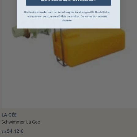
Die Gewinner werden nach der Anmeldung per Zufall ausgewählt. Durch Klicken
oben stimmst du zu, unsere E-Mails zu erhalten. Du kannst dich jederzeit
abmelden.
LA GÉE
Schwimmer La Gee
54,12 €
ab