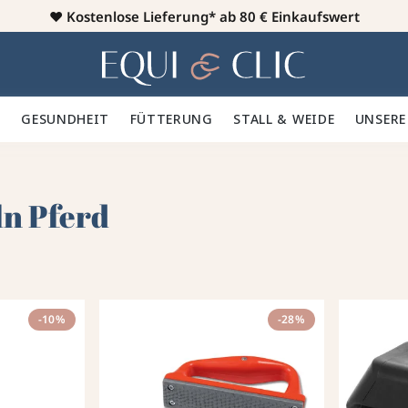
♥️
Kostenlose Lieferung* ab 80 € Einkaufswert
Heim
 🪮
GESUNDHEIT ✨
FÜTTERUNG 🥕
STALL & WEIDE 🍃
UNSERE
ln Pferd
-10%
-28%