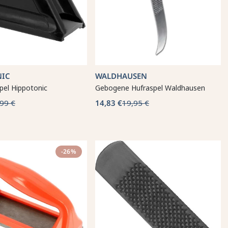
NIC
WALDHAUSEN
pel Hippotonic
Gebogene Hufraspel Waldhausen
99 €
14,83 €
19,95 €
-26%