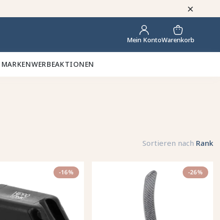
×
Warenkorb
Mein Konto
 MARKEN
WERBEAKTIONEN
Sortieren nach
Rank
-16%
-26%