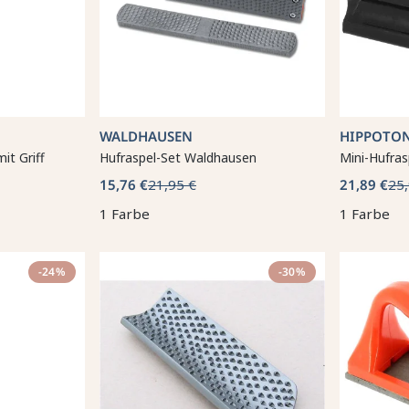
WALDHAUSEN
HIPPOTO
it Griff
Hufraspel-Set Waldhausen
Mini-Hufras
15,76 €
21,95 €
21,89 €
25,
1 Farbe
1 Farbe
-24%
-30%