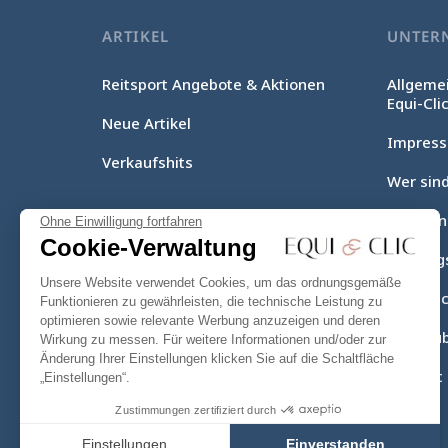
ARTIKEL
UNTER
Reitsport Angebote & Aktionen
Allgeme
Equi-Cli
Neue Artikel
Impres
Verkaufshits
Wer sind
Lieferu
Ohne Einwilligung fortfahren
Cookie-Verwaltung
Zahlung
Unsere Website verwendet Cookies, um das ordnungsgemäße
Equi-Clic
Funktionieren zu gewährleisten, die technische Leistung zu
optimieren sowie relevante Werbung anzuzeigen und deren
Seitenüb
Wirkung zu messen. Für weitere Informationen und/oder zur
Änderung Ihrer Einstellungen klicken Sie auf die Schaltfläche
Kontakt
„Einstellungen“.
Zustimmungen zertifiziert durch
Einstellungen
Einverstanden