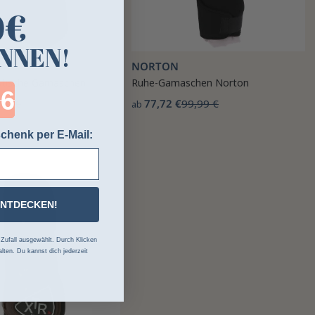
0€
NNEN!
NORTON
stische Gamaschen
Ruhe-Gamaschen Norton
ntdown ends in:
99 €
77,72 €
99,99 €
ab
chenk per E-Mail:
-22%
ENTDECKEN!
ufall ausgewählt. Durch Klicken
lten. Du kannst dich jederzeit