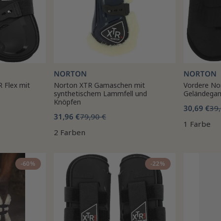
NORTON
NORTON
 Flex mit
Norton XTR Gamaschen mit
Vordere No
synthetischem Lammfell und
Geländega
Knöpfen
30,69 €
39,
31,96 €
79,90 €
1 Farbe
2 Farben
-60%
-22%