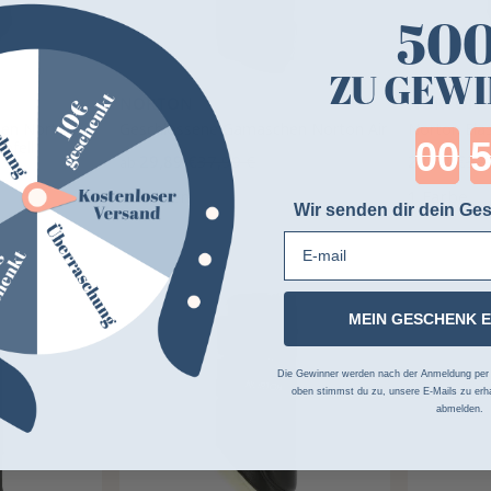
50
ZU GEWI
NORTON
NORTON
en Norton
Geschlossene Gamaschen Norton Air
Norton Ela
Cou
mfell
29,89 €
37,99 €
29,94 €
37,
ab
2 Farben
1 Farbe
Wir senden dir dein Ges
E-mail
-43%
-34%
MEIN GESCHENK 
Die Gewinner werden nach der Anmeldung per Z
oben stimmst du zu, unsere E-Mails zu erha
abmelden.