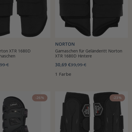
NORTON
rton XTR 1680D
Gamaschen für Geländeritt Norton
maschen
XTR 1680D Hintere
99 €
30,69 €
39,99 €
1 Farbe
-26%
-23%