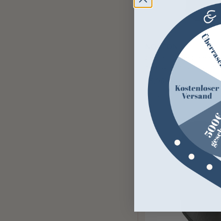
NORTON
Geschlossene Gamasch
XTR synthetisches Lam
35,96 €
89,90 €
1 Farbe