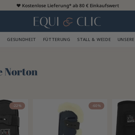
♥️
Kostenlose Lieferung* ab 80 € Einkaufswert
Heim
 🪮
GESUNDHEIT ✨
FÜTTERUNG 🥕
STALL & WEIDE 🍃
UNSERE
G
 Norton
-22%
-60%