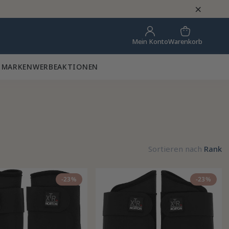
×
Warenkorb
Mein Konto
 MARKEN
WERBEAKTIONEN
Sortieren nach
Rank
-23%
-23%