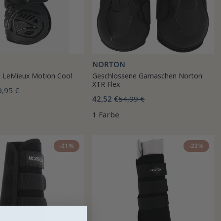
NORTON
 LeMieux Motion Cool
Geschlossene Gamaschen Norton
XTR Flex
9,95 €
42,52 €
54,99 €
1 Farbe
-21%
-22%