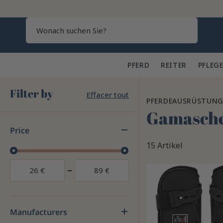
Search
PFERD 🐎
REITER 👕
PFLEGE
Filter by
Effacer tout
PFERDEAUSRÜSTUN
Gamasche
Price
15 Artikel
26
€
89
€
Manufacturers