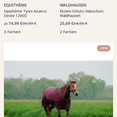
EQUITHÈME
WALDHAUSEN
Equithème Tyrex Aisance
Ekzem-Schutz-Halsschutz
Decke 1200D
Waldhausen
74,99 €
99,99 €
25,69 €
34,95 €
ab
3 Farben
2 Farben
-15%