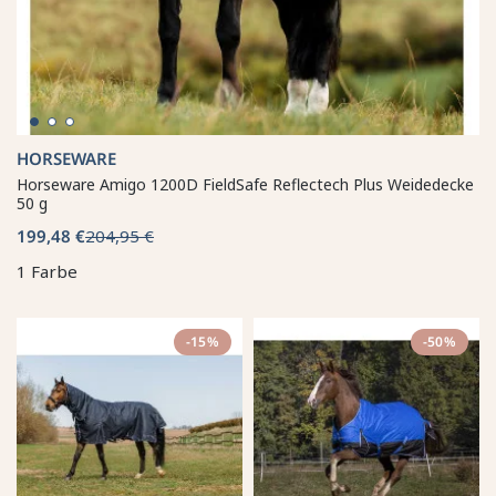
HORSEWARE
Horseware Amigo 1200D FieldSafe Reflectech Plus Weidedecke
50 g
199,48 €
204,95 €
1 Farbe
-15%
-50%