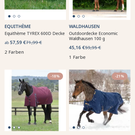
EQUITHÈME
WALDHAUSEN
Equithème TYREX 600D Decke
Outdoordecke Economic
Waldhausen 100 g
57,59 €
71,99 €
ab
45,16 €
59,95 €
2 Farben
1 Farbe
-18%
-21%