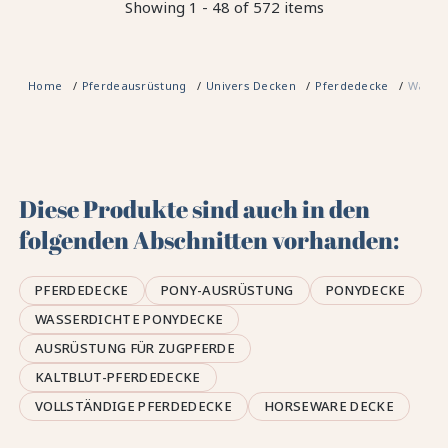
Showing 1 - 48 of 572 items
Home
Pferdeausrüstung
Univers Decken
Pferdedecke
Wasser
Diese Produkte sind auch in den
folgenden Abschnitten vorhanden:
PFERDEDECKE
PONY-AUSRÜSTUNG
PONYDECKE
WASSERDICHTE PONYDECKE
AUSRÜSTUNG FÜR ZUGPFERDE
KALTBLUT-PFERDEDECKE
VOLLSTÄNDIGE PFERDEDECKE
HORSEWARE DECKE