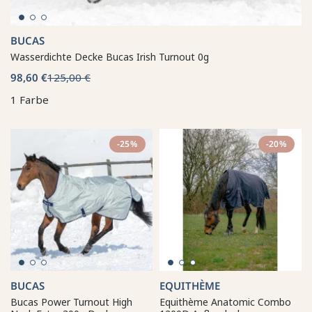
BUCAS
Wasserdichte Decke Bucas Irish Turnout 0g
98,60 €
125,00 €
1 Farbe
-25%
-20%
BUCAS
EQUITHÈME
Bucas Power Turnout High
Equithème Anatomic Combo