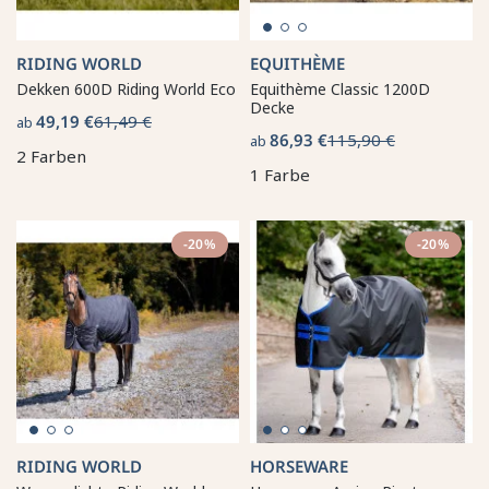
RIDING WORLD
EQUITHÈME
Dekken 600D Riding World Eco
Equithème Classic 1200D
Decke
49,19 €
61,49 €
ab
86,93 €
115,90 €
ab
2 Farben
1 Farbe
-20%
-20%
RIDING WORLD
HORSEWARE