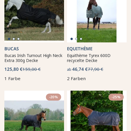
BUCAS
EQUITHÈME
Bucas Irish Turnout High Neck
Equithème Tyrex 600D
Extra 300g Decke
recycelte Decke
125,80 €
159,00 €
46,74 €
77,90 €
ab
1 Farbe
2 Farben
-20%
-25%