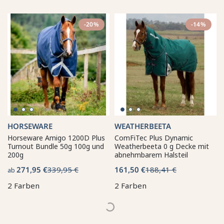
-20%
-14%
HORSEWARE
WEATHERBEETA
Horseware Amigo 1200D Plus
ComFiTec Plus Dynamic
Turnout Bundle 50g 100g und
Weatherbeeta 0 g Decke mit
200g
abnehmbarem Halsteil
271,95 €
339,95 €
161,50 €
188,41 €
ab
2 Farben
2 Farben