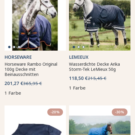
HORSEWARE
LEMIEUX
Horseware Rambo Original
Wasserdichte Decke Arika
100g Decke mit
Storm-Tek LeMieux 50g
Beinausschnitten
118,50 €
215,45 €
201,27 €
365,95 €
1 Farbe
1 Farbe
-20%
-30%