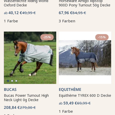
Wasserdichte Riding World
Horseware Amigo Ripstop
Oxford Decke
900D Pony Turnout 50g Decke
40,12 €
49,99 €
67,96 €
84,95 €
ab
1 Farbe
3 Farben
-25%
-15%
BUCAS
EQUITHÈME
Bucas Power Turnout High
Equithème TYREX 600 D Decke
Neck Light 0g Decke
59,49 €
69,99 €
ab
208,84 €
279,00 €
1 Farbe