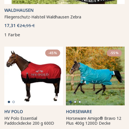
WALDHAUSEN
Fliegenschutz-Halsteil Waldhausen Zebra
17,31 €
24,95 €
1 Farbe
-45%
-55%
HV POLO
HORSEWARE
HV Polo Essential
Horseware Amigo® Bravo 12
Paddockdecke 200 g 600D
Plus 400g 1200D Decke