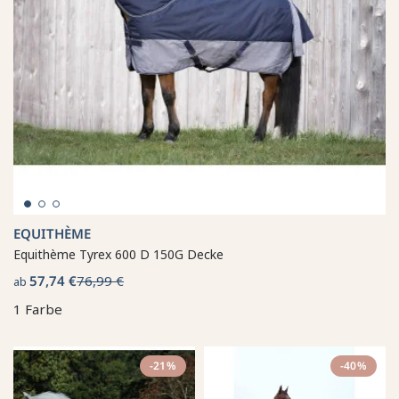
EQUITHÈME
Equithème Tyrex 600 D 150G Decke
57,74 €
76,99 €
ab
1 Farbe
-21%
-40%