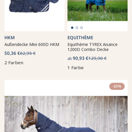
HKM
EQUITHÈME
Außendecke Mini 600D HKM
Equithème TYREX Aisance
1200D Combo Decke
50,36 €
62,95 €
90,93 €
129,90 €
ab
2 Farben
1 Farbe
-25%