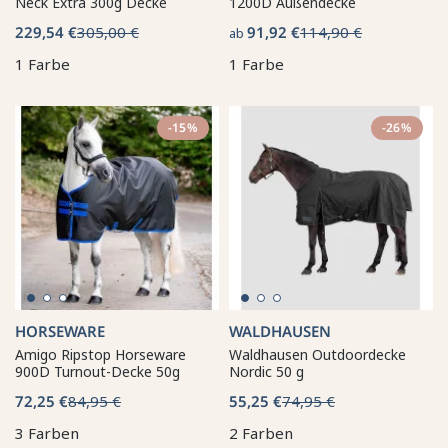
Neck Extra 300g Decke
1200D Außendecke
229,54 €
305,00 €
91,92 €
114,90 €
ab
1 Farbe
1 Farbe
-15%
-26%
HORSEWARE
WALDHAUSEN
Amigo Ripstop Horseware
Waldhausen Outdoordecke
900D Turnout-Decke 50g
Nordic 50 g
72,25 €
84,95 €
55,25 €
74,95 €
3 Farben
2 Farben