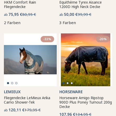
HKM Comfort Rain
Equithème Tyrex Aisance
Fliegendecke
1200D High Neck Decke
75,95 €
80,95 €
50,00 €
99,99 €
ab
ab
2 Farben
3 Farben
-33%
-20%
LEMIEUX
HORSEWARE
Fliegendecke LeMieux Arika
Horseware Amigo Ripstop
Camo Shower-Tek
900D Plus Poney Turnout 200g
Decke
120,11 €
179,95 €
ab
107,96 €
134,95 €