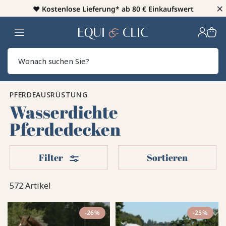
×
♥️
Kostenlose Lieferung* ab 80 € Einkaufswert
Heim
Sear
PFERDEAUSRÜSTUNG
Wasserdichte
Pferdedecken
Filter
Filter
Sortieren
572 Artikel
-26%
-25%