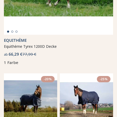
EQUITHÈME
Equithème Tyrex 1200D Decke
66,29 €
77,99 €
ab
1 Farbe
-20%
-25%