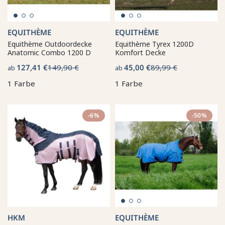
EQUITHÈME
EQUITHÈME
Equithème Outdoordecke
Equithème Tyrex 1200D
Anatomic Combo 1200 D
Komfort Decke
127,41 €
149,90 €
45,00 €
89,99 €
ab
ab
1 Farbe
1 Farbe
-6%
-50%
HKM
EQUITHÈME