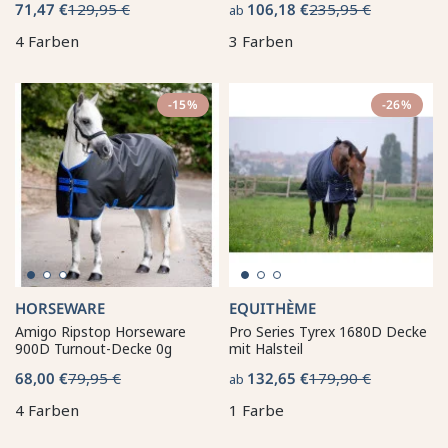
71,47 €
129,95 €
106,18 €
235,95 €
ab
4 Farben
3 Farben
-15%
-26%
HORSEWARE
EQUITHÈME
Amigo Ripstop Horseware
Pro Series Tyrex 1680D Decke
900D Turnout-Decke 0g
mit Halsteil
68,00 €
79,95 €
132,65 €
179,90 €
ab
4 Farben
1 Farbe