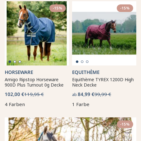
-15%
-15%
HORSEWARE
EQUITHÈME
Amigo Ripstop Horseware
Equithème TYREX 1200D High
900D Plus Turnout 0g Decke
Neck Decke
102,00 €
119,95 €
84,99 €
99,99 €
ab
4 Farben
1 Farbe
-15%