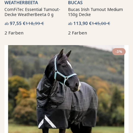
WEATHERBEETA
BUCAS
ComFiTec Essential Turnout-
Bucas Irish Turnout Medium
Decke WeatherBeeta 0 g
150g Decke
97,55 €
118,99 €
113,90 €
145,00 €
ab
ab
2 Farben
2 Farben
-3%