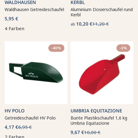
WALDHAUSEN
KERBL
Waldhausen Getreideschaufel
Aluminium Dosierschaufel rund
Kerbl
5,95 €
10,20 €
11,20 €
ab
4 Farben
-40%
-3%
HV POLO
UMBRIA EQUITAZIONE
Getreideschaufel HV Polo
Bunte Plastikschaufel 1,6 kg
Umbria Equitazione
4,17 €
6,95 €
9,67 €
10,00 €
2 Farben