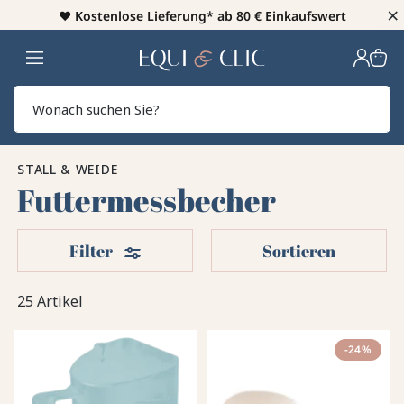
×
♥️
Kostenlose Lieferung* ab 80 € Einkaufswert
Heim
Sear
STALL & WEIDE
Futtermessbecher
Filter
Filter
Sortieren
25 Artikel
-24%