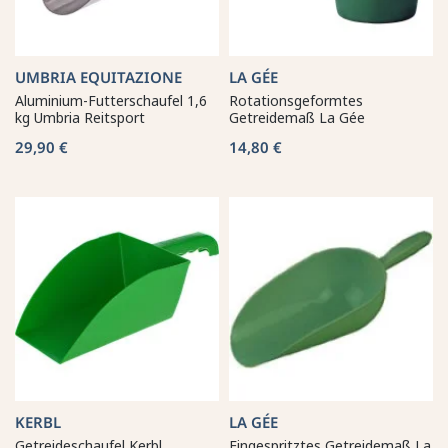
UMBRIA EQUITAZIONE
LA GÉE
Aluminium-Futterschaufel 1,6
Rotationsgeformtes
kg Umbria Reitsport
Getreidemaß La Gée
29,90 €
14,80 €
KERBL
LA GÉE
Getreideschaufel Kerbl
Eingespritztes Getreidemaß La