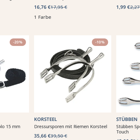
16,76 €
17,95 €
1,99 €
2,27
1 Farbe
-20%
-10%
KORSTEEL
STÜBBEN
olo 15 mm
Dressursporen mit Riemen Korsteel
Stübben Sp
Touch
35,66 €
39,50 €