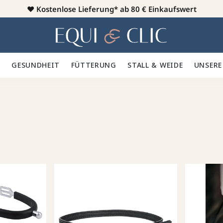
♥️
Kostenlose Lieferung* ab 80 € Einkaufswert
Heim
 🪮
GESUNDHEIT ✨
FÜTTERUNG 🥕
STALL & WEIDE 🍃
UNSERE
G