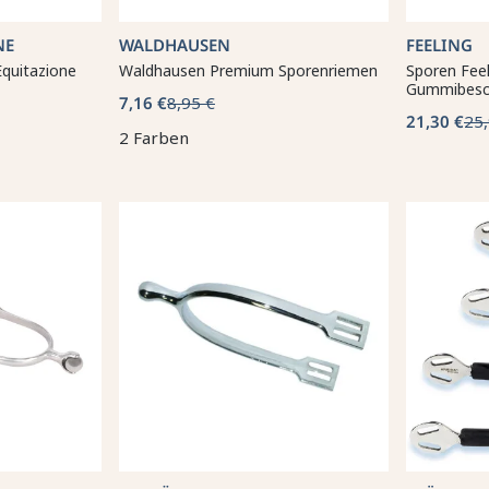
NE
WALDHAUSEN
FEELING
quitazione
Waldhausen Premium Sporenriemen
Sporen Feel
Gummibesc
7,16 €
8,95 €
21,30 €
25,
2 Farben