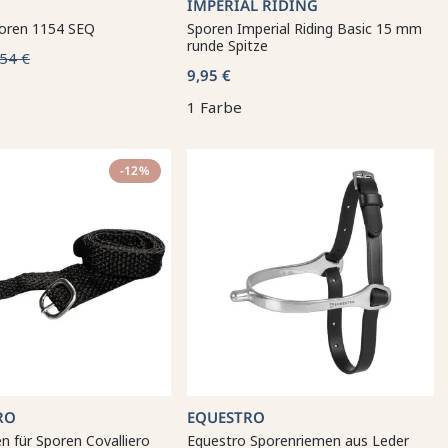
IMPERIAL RIDING
oren 1154 SEQ
Sporen Imperial Riding Basic 15 mm
runde Spitze
54 €
9,95 €
1 Farbe
-12%
RO
EQUESTRO
n für Sporen Covalliero
Equestro Sporenriemen aus Leder