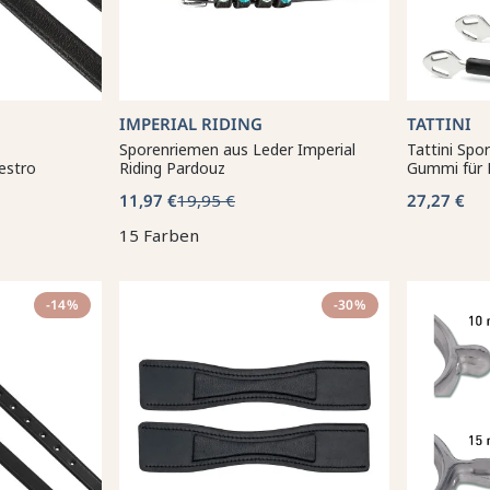
IMPERIAL RIDING
TATTINI
Sporenriemen aus Leder Imperial
Tattini Spo
estro
Riding Pardouz
Gummi für 
11,97 €
19,95 €
27,27 €
15 Farben
-14%
-30%