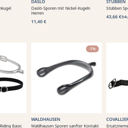
DASLÖ
STÜBBEN
nkugel
Daslö-Sporen mit Nickel-Kugeln
Stübben Sp
Herren
43,66 €
54,
11,40 €
-7%
WALDHAUSEN
COVALLIE
Riding Basic
Waldhausen Sporen sanfter Kontakt
Ersatzrieme