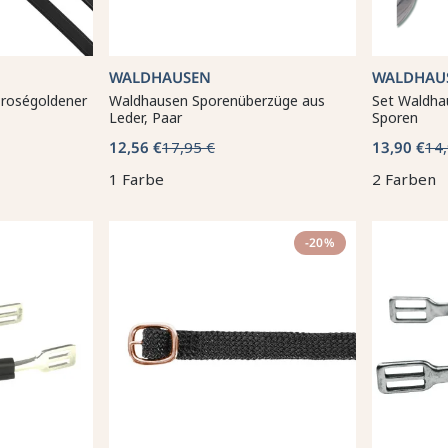
WALDHAUSEN
WALDHAU
 roségoldener
Waldhausen Sporenüberzüge aus
Set Waldha
Leder, Paar
Sporen
12,56 €
17,95 €
13,90 €
14,
1 Farbe
2 Farben
-20%