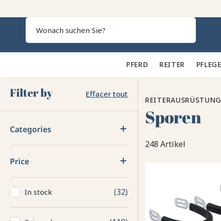
Search
PFERD 🐎
REITER 👕
PFLEGE
Filter by
Effacer tout
REITERAUSRÜSTUN
Sporen
Categories
248 Artikel
Price
32
In stock