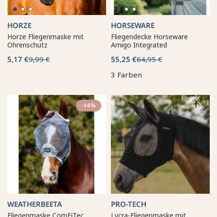
HORZE
HORSEWARE
Horze Fliegenmaske mit
Fliegendecke Horseware
Ohrenschutz
Amigo Integrated
5,17 €
9,99 €
55,25 €
64,95 €
3 Farben
-14%
WEATHERBEETA
PRO-TECH
Fliegenmaske ComFiTec
Lycra-Fliegenmaske mit