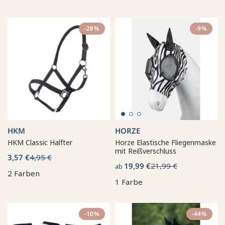
-28%
-9%
HKM
HORZE
HKM Classic Halfter
Horze Elastische Fliegenmaske
mit Reißverschluss
3,57 €
4,95 €
19,99 €
21,99 €
ab
2 Farben
1 Farbe
-10%
-44%