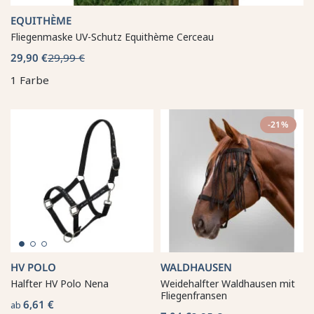
EQUITHÈME
Fliegenmaske UV-Schutz Equithème Cerceau
29,90 €
29,99 €
1 Farbe
-21%
HV POLO
WALDHAUSEN
Halfter HV Polo Nena
Weidehalfter Waldhausen mit
Fliegenfransen
6,61 €
ab