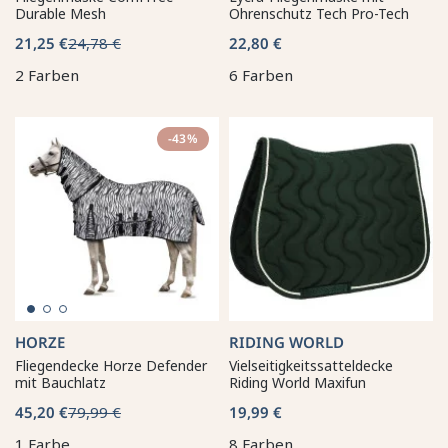
Durable Mesh
Ohrenschutz Tech Pro-Tech
21,25 €
24,78 €
22,80 €
2 Farben
6 Farben
-43%
HORZE
RIDING WORLD
Fliegendecke Horze Defender
Vielseitigkeitssatteldecke
mit Bauchlatz
Riding World Maxifun
45,20 €
79,99 €
19,99 €
1 Farbe
8 Farben