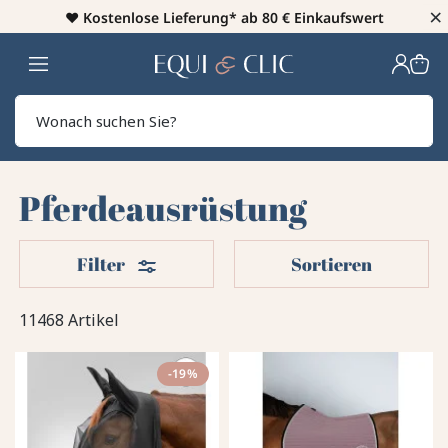
×
♥️
Kostenlose Lieferung* ab 80 € Einkaufswert
Heim
Sear
Pferdeausrüstung
Filter
Filter
Sortieren
11468 Artikel
-19%