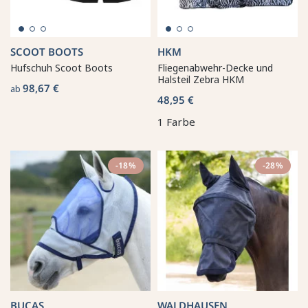
SCOOT BOOTS
HKM
Hufschuh Scoot Boots
Fliegenabwehr-Decke und
Halsteil Zebra HKM
98,67 €
ab
48,95 €
1 Farbe
-18%
-28%
BUCAS
WALDHAUSEN