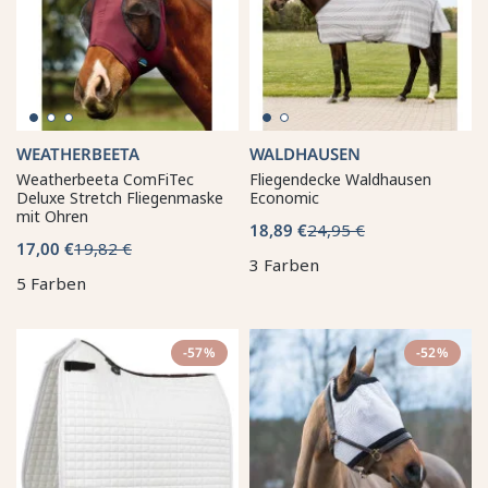
WEATHERBEETA
WALDHAUSEN
Weatherbeeta ComFiTec
Fliegendecke Waldhausen
Deluxe Stretch Fliegenmaske
Economic
mit Ohren
18,89 €
24,95 €
17,00 €
19,82 €
3 Farben
5 Farben
-57%
-52%