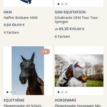
HKM
GEM EQUITATION
Halfter Brisbane HKM
Schabracke GEM Touc Touc
Springen
4,64 €
6,95 €
69,30 €
99,00 €
ab
4 Farben
6 Farben
-1%
EQUITHÈME
HORSEWARE
Fliegenmaske UV-Schutz
Fliegenmaske Horseware Mio