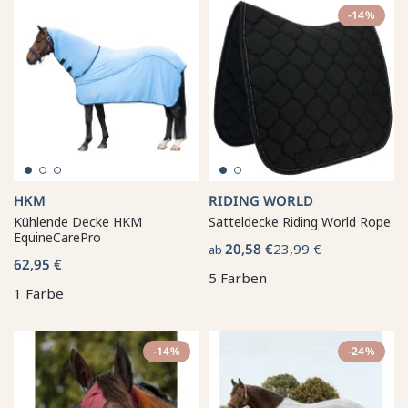
-14%
HKM
RIDING WORLD
Kühlende Decke HKM
Satteldecke Riding World Rope
EquineCarePro
20,58 €
23,99 €
ab
62,95 €
5 Farben
1 Farbe
-14%
-24%