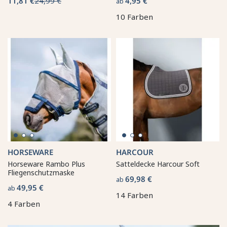
11,81 €
24,99 €
4,95 €
ab
10 Farben
HORSEWARE
HARCOUR
Horseware Rambo Plus
Satteldecke Harcour Soft
Fliegenschutzmaske
69,98 €
ab
49,95 €
ab
14 Farben
4 Farben