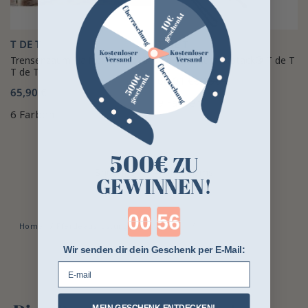
T DE T
T DE T
Trensenzaum Halfter Biotack®
Trensenzaum Biotack® T de T
T de T
66,01 €
82,30 €
65,90 €
9 Farben
6 Farben
500€
ZU
Showing 1 - 4 of 4 items
GEWINNEN!
Countdown ends in:
Home
Pferdeausrüstung
Disziplinen
Ausdauer
Wir senden dir dein Geschenk per E-Mail:
E-mail