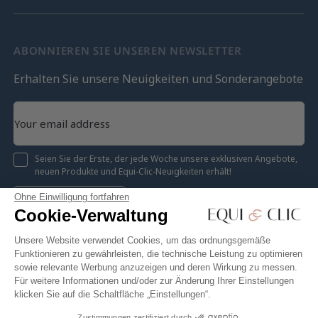
ABONNIEREN SIE UNSEREN NEWSLETTER
Erhalten Sie unsere Neuigkeiten und Sonderangebote
Seien Sie der Erste, der jede Woche unsere exklusiven Angebote,
neuen Produkte und Equi-Clic-Neuigkeiten erhält!
Ohne Einwilligung fortfahren
Registrieren
Cookie-Verwaltung
Unsere Website verwendet Cookies, um das ordnungsgemäße
Funktionieren zu gewährleisten, die technische Leistung zu optimieren
sowie relevante Werbung anzuzeigen und deren Wirkung zu messen.
Instagram
Facebook
Pinterest
YouTube
Twitter
Für weitere Informationen und/oder zur Änderung Ihrer Einstellungen
klicken Sie auf die Schaltfläche „Einstellungen“.
Zustimmungen zertifiziert durch