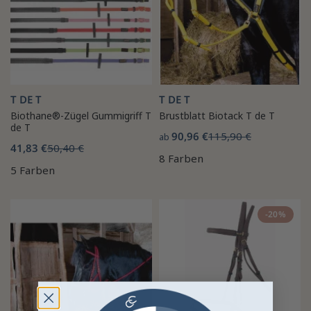
T DE T
T DE T
Biothane®-Zügel Gummigriff T
Brustblatt Biotack T de T
de T
90,96 €
115,90 €
ab
41,83 €
50,40 €
8 Farben
5 Farben
-20%