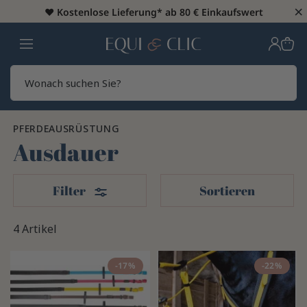
×
♥️
Kostenlose Lieferung* ab 80 € Einkaufswert
Heim
Sear
PFERDEAUSRÜSTUNG
Ausdauer
Filter
Filter
Sortieren
4 Artikel
-17%
-22%