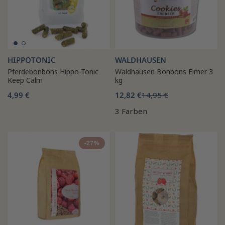
HIPPOTONIC
WALDHAUSEN
Pferdebonbons Hippo-Tonic
Waldhausen Bonbons Eimer 3
Keep Calm
kg
4,99 €
12,82 €
14,95 €
3 Farben
-27%