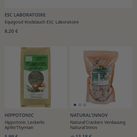
ESC LABORATOIRE
Equigood Knoblauch ESC Laboratoire
8,20 €
HIPPOTONIC
NATURAL'INNOV
Hippotonic Leckerlis
Natural'Crackers Verdauung
Apfel/Thymian
Natural'Innov
5,99 €
13,18 €
ab