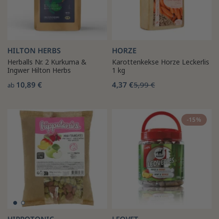
HILTON HERBS
HORZE
Herballs Nr. 2 Kurkuma &
Karottenkekse Horze Leckerlis
Ingwer Hilton Herbs
1 kg
10,89 €
4,37 €
5,99 €
ab
-15%
HIPPOTONIC
LEOVET