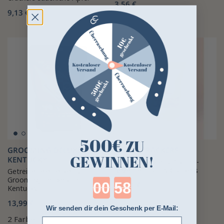
3,56 €
9,13 €
500€
ZU
GROOMING DELUXE BY
HAPPY CRACKERS
GEWINNEN!
KENTUCKY
Crackers-Mix aus 4 Super-
Rezepten Happy Crackers
Getreidefreie Leckerlis
Grooming Deluxe von
Countdown ends in:
15,21 €
Kentucky
13,99 €
Wir senden dir dein Geschenk per E-Mail:
2 Farben
E-mail