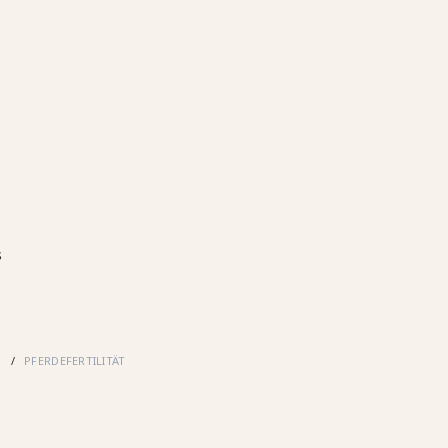
s
E
PFERDEFERTILITÄT