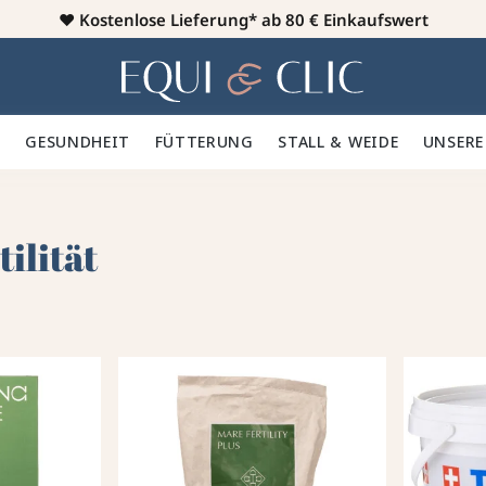
♥️
Kostenlose Lieferung* ab 80 € Einkaufswert
Heim
 🪮
GESUNDHEIT ✨
FÜTTERUNG 🥕
STALL & WEIDE 🍃
UNSERE
ilität