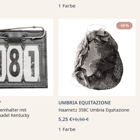
1 Farbe
-50%
Y
UMBRIA EQUITAZIONE
rnhalter mit
Haarnetz 358C Umbria Equitazione
nadel Kentucky
5,25 €
10,50 €
1 Farbe