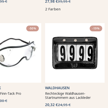
95 €
27,98 €
39,95 €
2 Farben
-50%
-19%
K
WALDHAUSEN
 Finn-Tack Pro
Rechteckige Waldhausen-
Startnummern aus Lackleder
00 €
20,32 €
24,95 €