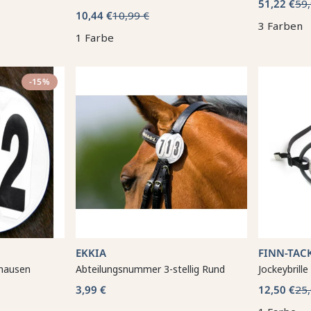
51,22 €
59,
10,44 €
10,99 €
3 Farben
1 Farbe
-15%
EKKIA
FINN-TAC
hausen
Abteilungsnummer 3-stellig Rund
Jockeybrille
3,99 €
12,50 €
25,