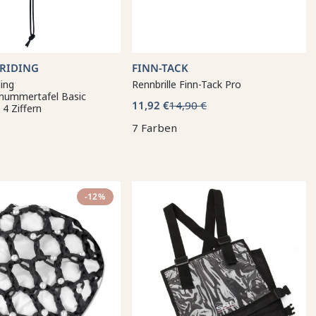
 RIDING
FINN-TACK
ding
Rennbrille Finn-Tack Pro
nummertafel Basic
11,92 €
14,90 €
 4 Ziffern
7 Farben
-12%