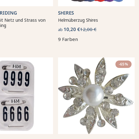
 RIDING
SHIRES
it Netz und Strass von
Helmüberzug Shires
ding
10,20 €
12,00 €
ab
9 Farben
-65%