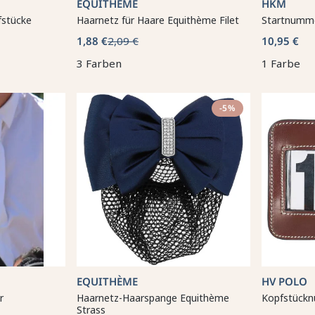
EQUITHÈME
HKM
fstücke
Haarnetz für Haare Equithème Filet
Startnumme
1,88 €
2,09 €
10,95 €
3 Farben
1 Farbe
-5%
EQUITHÈME
HV POLO
r
Haarnetz-Haarspange Equithème
Kopfstückn
Strass