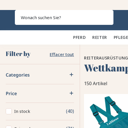
Search
PFERD 🐎
REITER 👕
PFLEGE
Filter by
Effacer tout
REITERAUSRÜSTUN
Wettkamp
Categories
150 Artikel
Price
40
In stock