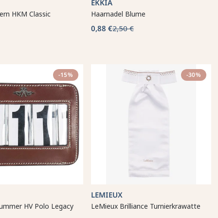
EKKIA
rn HKM Classic
Haarnadel Blume
0,88 €
2,50 €
-15%
-30%
LEMIEUX
ummer HV Polo Legacy
LeMieux Brilliance Turnierkrawatte