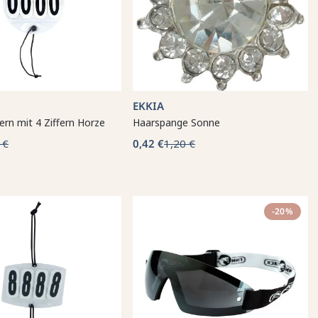
EKKIA
rn mit 4 Ziffern Horze
Haarspange Sonne
 €
0,42 €
1,20 €
-20%