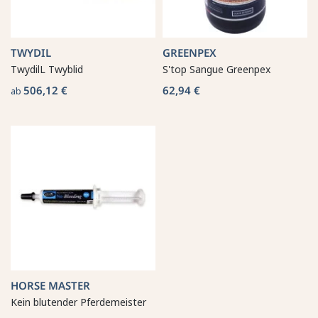
TWYDIL
GREENPEX
TwydilL Twyblid
S'top Sangue Greenpex
506,12 €
62,94 €
ab
HORSE MASTER
Kein blutender Pferdemeister