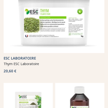
ESC LABORATOIRE
Thym ESC Laboratoire
20,60 €