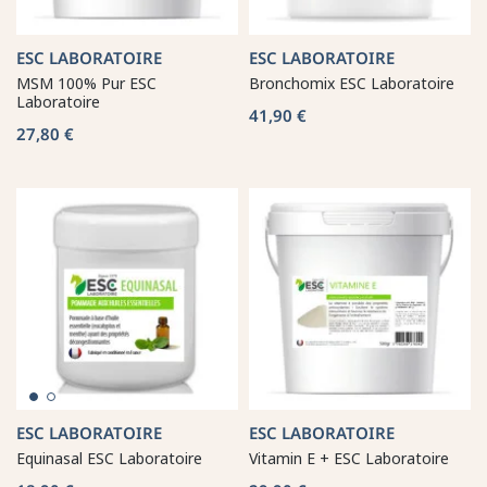
ESC LABORATOIRE
ESC LABORATOIRE
MSM 100% Pur ESC
Bronchomix ESC Laboratoire
Laboratoire
41,90 €
27,80 €
ESC LABORATOIRE
ESC LABORATOIRE
Equinasal ESC Laboratoire
Vitamin E + ESC Laboratoire