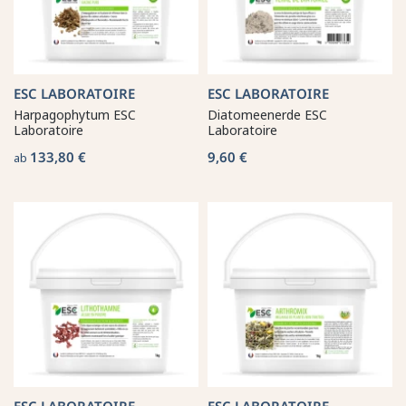
ESC LABORATOIRE
ESC LABORATOIRE
Harpagophytum ESC
Diatomeenerde ESC
Laboratoire
Laboratoire
133,80 €
9,60 €
ab
ESC LABORATOIRE
ESC LABORATOIRE