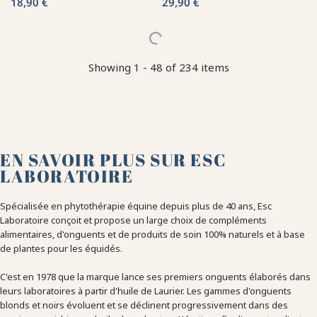
18,90 €
29,90 €
Showing 1 - 48 of 234 items
EN SAVOIR PLUS SUR ESC
LABORATOIRE
Spécialisée en phytothérapie équine depuis plus de 40 ans, Esc
Laboratoire conçoit et propose un large choix de compléments
alimentaires, d'onguents et de produits de soin 100% naturels et à base
de plantes pour les équidés.
C'est en 1978 que la marque lance ses premiers onguents élaborés dans
leurs laboratoires à partir d'huile de Laurier. Les gammes d'onguents
blonds et noirs évoluent et se déclinent progressivement dans des