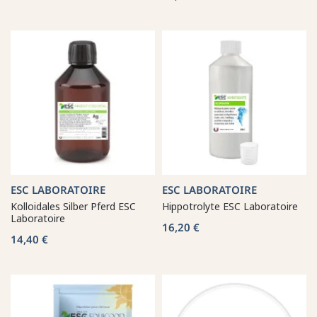
ESC LABORATOIRE
ESC LABORATOIRE
Kolloidales Silber Pferd ESC
Hippotrolyte ESC Laboratoire
Laboratoire
16,20 €
14,40 €