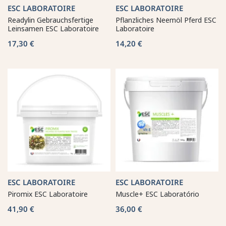
ESC LABORATOIRE
ESC LABORATOIRE
Readylin Gebrauchsfertige
Pflanzliches Neemöl Pferd ESC
Leinsamen ESC Laboratoire
Laboratoire
17,30 €
14,20 €
ESC LABORATOIRE
ESC LABORATOIRE
Piromix ESC Laboratoire
Muscle+ ESC Laboratório
41,90 €
36,00 €