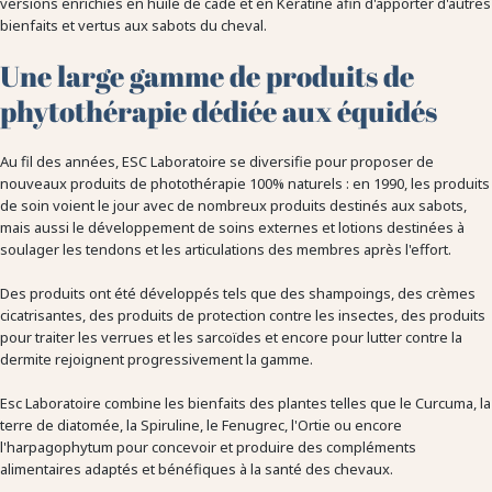
versions enrichies en huile de cade et en Kératine afin d'apporter d'autres
bienfaits et vertus aux sabots du cheval.
Une large gamme de produits de
phytothérapie dédiée aux équidés
Au fil des années, ESC Laboratoire se diversifie pour proposer de
nouveaux produits de photothérapie 100% naturels : en 1990, les produits
de soin voient le jour avec de nombreux produits destinés aux sabots,
mais aussi le développement de soins externes et lotions destinées à
soulager les tendons et les articulations des membres après l'effort.
Des produits ont été développés tels que des shampoings, des crèmes
cicatrisantes, des produits de protection contre les insectes, des produits
pour traiter les verrues et les sarcoïdes et encore pour lutter contre la
dermite rejoignent progressivement la gamme.
Esc Laboratoire combine les bienfaits des plantes telles que le Curcuma, la
terre de diatomée, la Spiruline, le Fenugrec, l'Ortie ou encore
l'harpagophytum pour concevoir et produire des compléments
alimentaires adaptés et bénéfiques à la santé des chevaux.