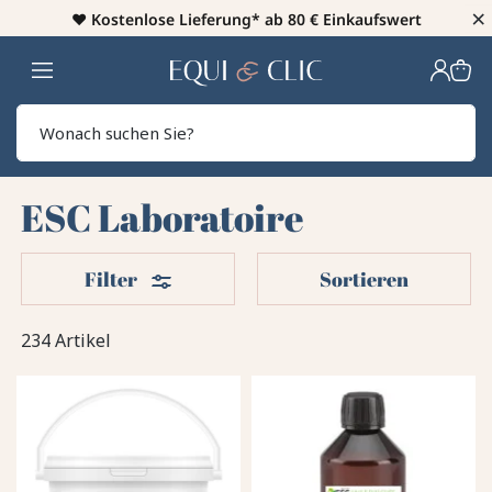
×
♥️
Kostenlose Lieferung* ab 80 € Einkaufswert
Heim
Sear
ESC Laboratoire
Filter
Filter
Sortieren
234 Artikel