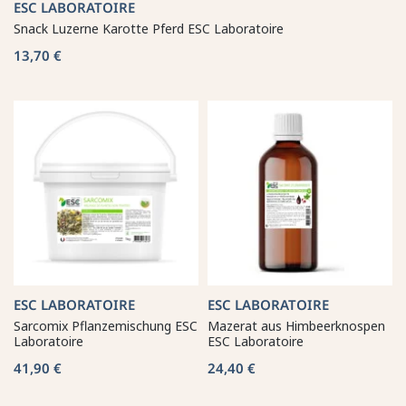
ESC LABORATOIRE
Snack Luzerne Karotte Pferd ESC Laboratoire
13,70 €
ESC LABORATOIRE
ESC LABORATOIRE
Sarcomix Pflanzemischung ESC
Mazerat aus Himbeerknospen
Laboratoire
ESC Laboratoire
41,90 €
24,40 €