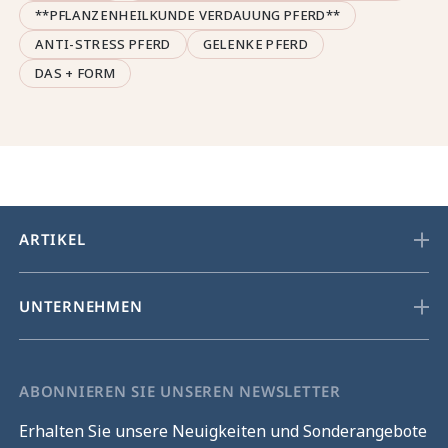
**PFLANZENHEILKUNDE VERDAUUNG PFERD**
ANTI-STRESS PFERD
GELENKE PFERD
DAS + FORM
ARTIKEL
UNTERNEHMEN
ABONNIEREN SIE UNSEREN NEWSLETTER
Erhalten Sie unsere Neuigkeiten und Sonderangebote