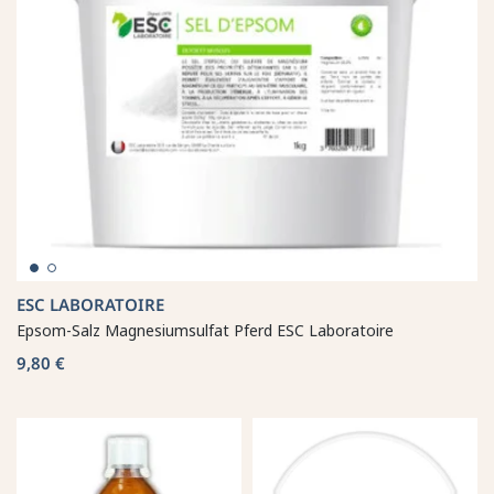
ESC LABORATOIRE
Epsom-Salz Magnesiumsulfat Pferd ESC Laboratoire
9,80 €