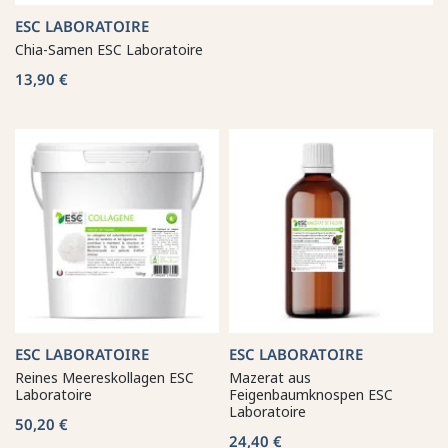
ESC LABORATOIRE
Chia-Samen ESC Laboratoire
13,90 €
ESC LABORATOIRE
ESC LABORATOIRE
Reines Meereskollagen ESC
Mazerat aus
Laboratoire
Feigenbaumknospen ESC
Laboratoire
50,20 €
24,40 €