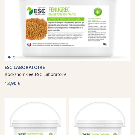
ESC LABORATOIRE
Bockshornklee ESC Laboratoire
13,90 €