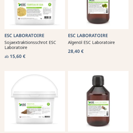
ESC LABORATOIRE
ESC LABORATOIRE
Sojaextraktionsschrot ESC
Algenöl ESC Laboratoire
Laboratoire
28,40 €
15,60 €
ab