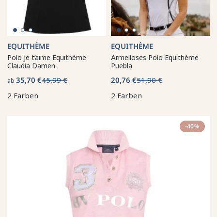
EQUITHÈME
EQUITHÈME
Polo Je t’aime Equithème
Ärmelloses Polo Equithème
Claudia Damen
Puebla
35,70 €
45,99 €
20,76 €
51,90 €
ab
2 Farben
2 Farben
-40%