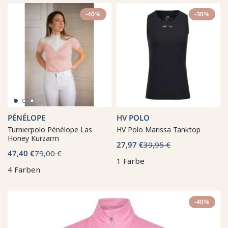
-40%
-30%
PÉNÉLOPE
HV POLO
Turnierpolo Pénélope Las
HV Polo Marissa Tanktop
Honey Kurzarm
27,97 €
39,95 €
47,40 €
79,00 €
1 Farbe
4 Farben
-40%