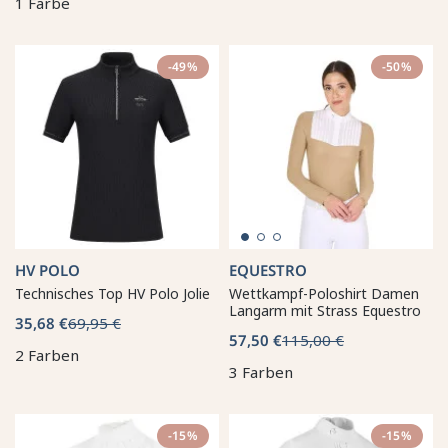
1 Farbe
-49%
-50%
HV POLO
EQUESTRO
Technisches Top HV Polo Jolie
Wettkampf-Poloshirt Damen
Langarm mit Strass Equestro
35,68 €
69,95 €
57,50 €
115,00 €
2 Farben
3 Farben
-15%
-15%