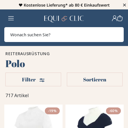
×
♥️
Kostenlose Lieferung* ab 80 € Einkaufswert
Heim
Sear
REITERAUSRÜSTUNG
Polo
Filter
Filter
Sortieren
717 Artikel
-19%
-60%