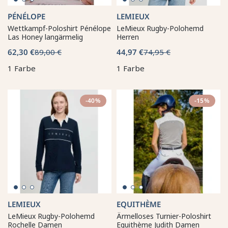
PÉNÉLOPE
LEMIEUX
Wettkampf-Poloshirt Pénélope
LeMieux Rugby-Polohemd
Las Honey langärmelig
Herren
62,30 €
89,00 €
44,97 €
74,95 €
1 Farbe
1 Farbe
-40%
-15%
LEMIEUX
EQUITHÈME
LeMieux Rugby-Polohemd
Ärmelloses Turnier-Poloshirt
Rochelle Damen
Equithème Judith Damen