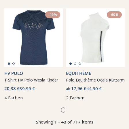
-49%
-60%
HV POLO
EQUITHÈME
T-Shirt HV Polo Wesla Kinder
Polo Equithème Ocala Kurzarm
20,38 €
39,95 €
17,96 €
44,90 €
ab
4 Farben
2 Farben
Showing 1 - 48 of 717 items