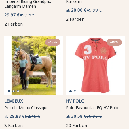
Imperial Riding Grandprix
Kurzarm
Langarm Damen
20,00 €
49,99 €
ab
29,97 €
49,95 €
2 Farben
2 Farben
-43%
-49%
LEMIEUX
HV POLO
Polo LeMieux Classique
Polo Favouritas EQ HV Polo
29,88 €
52,45 €
30,58 €
59,95 €
ab
ab
8 Farben
20 Farben