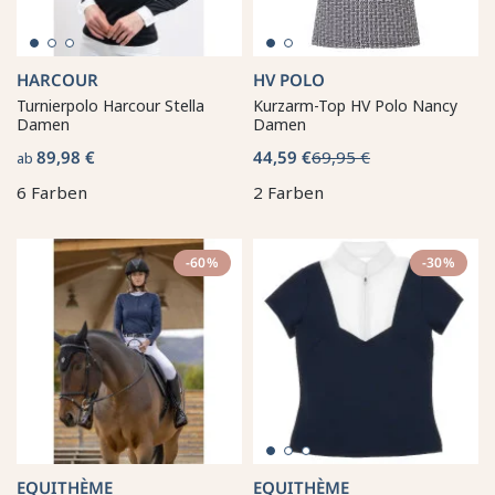
HARCOUR
HV POLO
Turnierpolo Harcour Stella
Kurzarm-Top HV Polo Nancy
Damen
Damen
89,98 €
44,59 €
69,95 €
ab
6 Farben
2 Farben
-60%
-30%
EQUITHÈME
EQUITHÈME