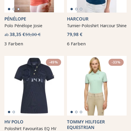
PÉNÉLOPE
HARCOUR
Polo Pénélope Josie
Turnier-Poloshirt Harcour Shine
38,35 €
59,00 €
79,98 €
ab
3 Farben
6 Farben
-49%
-33%
HV POLO
TOMMY HILFIGER
EQUESTRIAN
Poloshirt Favouritas EQ HV