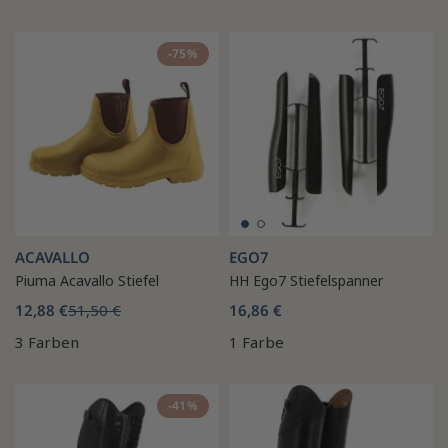
-75%
ACAVALLO
EGO7
Piuma Acavallo Stiefel
HH Ego7 Stiefelspanner
12,88 €
51,50 €
16,86 €
3 Farben
1 Farbe
-41%