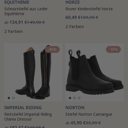
EQUITHÈME
HORZE
Schnürstiefel aus Leder
Rover Kinderstiefel Horze
Equithème
60,49 €
109,99 €
134,91 €
149,90 €
ab
2 Farben
2 Farben
-45%
-18%
IMPERIAL RIDING
NORTON
Reitstiefel Imperial Riding
Stiefel Norton Camargue
Olania Dressur
45,90 €
55,99 €
ab
192,47 €
349,95 €
ab