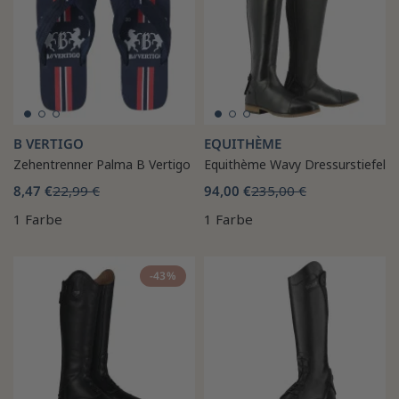
B VERTIGO
EQUITHÈME
Zehentrenner Palma B Vertigo
Equithème Wavy Dressurstiefel
8,47 €
22,99 €
94,00 €
235,00 €
1 Farbe
1 Farbe
-43%