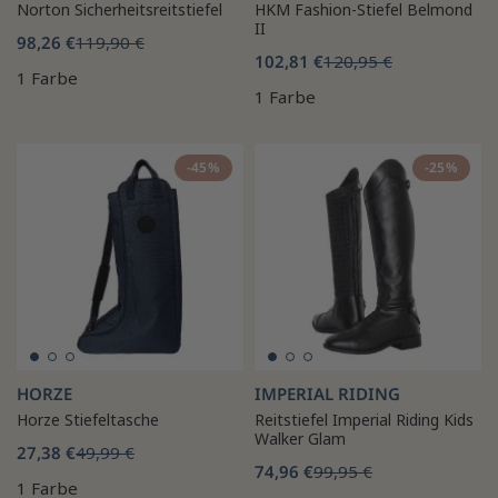
Norton Sicherheitsreitstiefel
HKM Fashion-Stiefel Belmond
II
98,26 €
119,90 €
102,81 €
120,95 €
1 Farbe
1 Farbe
-45%
-25%
HORZE
IMPERIAL RIDING
Horze Stiefeltasche
Reitstiefel Imperial Riding Kids
Walker Glam
27,38 €
49,99 €
74,96 €
99,95 €
1 Farbe