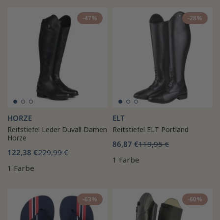
-47%
-28%
HORZE
ELT
Reitstiefel Leder Duvall Damen
Reitstiefel ELT Portland
Horze
86,87 €
119,95 €
122,38 €
229,99 €
1 Farbe
1 Farbe
-63%
-60%