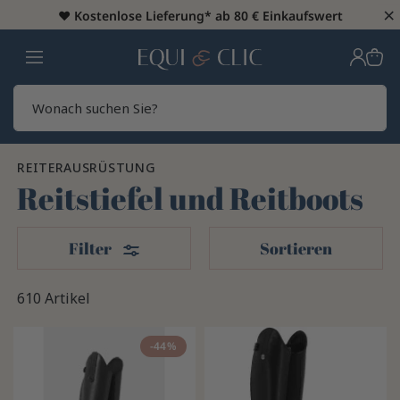
×
♥️
Kostenlose Lieferung* ab 80 € Einkaufswert
Heim
Sear
REITERAUSRÜSTUNG
Reitstiefel und Reitboots
Filter
Filter
Sortieren
610 Artikel
-44%