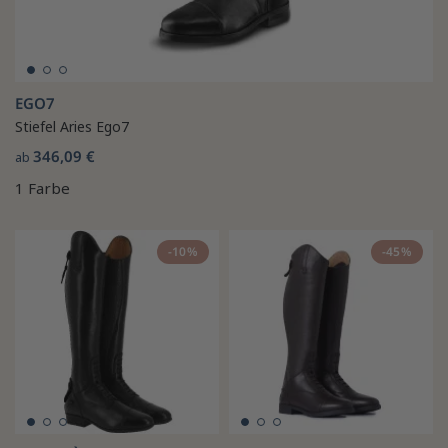
EGO7
Stiefel Aries Ego7
346,09 €
ab
1 Farbe
-10%
-45%