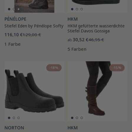
PÉNÉLOPE
HKM
Stiefel Eden by Pénélope Softy
HKM gefütterte wasserdichte
Stiefel Davos Gossiga
116,10 €
129,00 €
30,52 €
46,95 €
ab
1 Farbe
5 Farben
-18%
-15%
NORTON
HKM