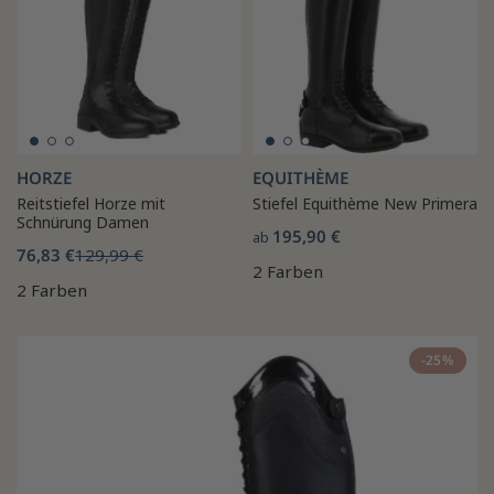
HORZE
EQUITHÈME
Reitstiefel Horze mit
Stiefel Equithème New Primera
Schnürung Damen
195,90 €
ab
76,83 €
129,99 €
2 Farben
2 Farben
-25%