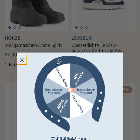
HORZE
LEMIEUX
Stallgamaschen Horze Spirit
Wasserdichte LeMieux
Sneakers Youth Trax Viva
27,00 €
59,99 €
51,04 €
107,45 €
1 Farbe
1 Farbe
-25%