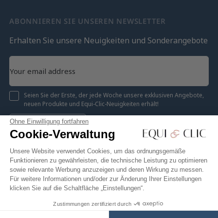
ABONNIEREN SIE UNSEREN NEWSLETTER
Erhalten Sie unsere Neuigkeiten und Sonderangebote
Seien Sie der Erste, der jede Woche unsere exklusiven Angebote,
neuen Produkte und Equi-Clic-Neuigkeiten erhält!
Ohne Einwilligung fortfahren
Registrieren
Cookie-Verwaltung
Unsere Website verwendet Cookies, um das ordnungsgemäße
Funktionieren zu gewährleisten, die technische Leistung zu optimieren
sowie relevante Werbung anzuzeigen und deren Wirkung zu messen.
Instagram
Facebook
Pinterest
YouTube
Twitter
Für weitere Informationen und/oder zur Änderung Ihrer Einstellungen
klicken Sie auf die Schaltfläche „Einstellungen“.
Zustimmungen zertifiziert durch
Equiclic © 2026