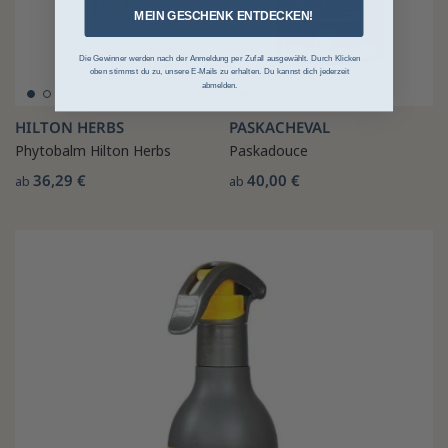
MEIN GESCHENK ENTDECKEN!
Die Gewinner werden nach der Anmeldung per Zufall ausgewählt. Durch Klicken
oben stimmst du zu, unsere E-Mails zu erhalten. Du kannst dich jederzeit
abmelden.
HILTON HERBS
PASKACHEVAL
Phytobalm Hilton Herbs
Paskadouce
36,29 €
40,00 €
ab
ab