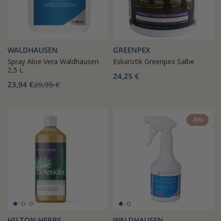
WALDHAUSEN
GREENPEX
Spray Aloe Vera Waldhausen
Eskarotik Greenpex Salbe
2,5 L
24,25 €
23,94 €
29,95 €
-8%
HILTON HERBS
WALDHAUSEN