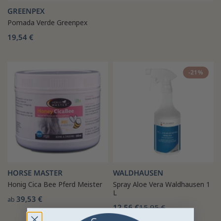
GREENPEX
Pomada Verde Greenpex
19,54 €
-21%
HORSE MASTER
WALDHAUSEN
Honig Cica Bee Pferd Meister
Spray Aloe Vera Waldhausen 1
L
39,53 €
ab
12,56 €
15,95 €