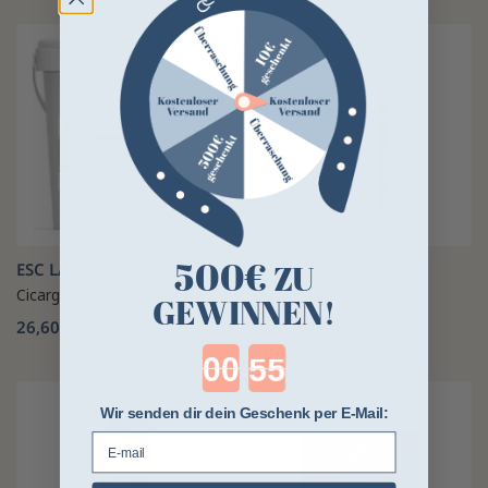
500€
ZU
ESC LABORATOIRE
ALLIANCE EQUINE
Cicargile ESC Laboratoire
Savonil Allianz Equin
GEWINNEN!
26,60 €
20,83 €
ab
Countdown ends in:
Wir senden dir dein Geschenk per E-Mail:
E-mail