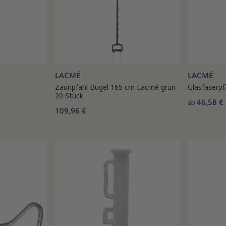
LACMÉ
LACMÉ
Zaunpfahl Bügel 165 cm Lacmé grün
Glasfaserp
20 Stück
46,58 €
ab
109,96 €