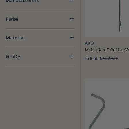
Manufacturers
Farbe
Material
AKO
Metallpfahl T-Post AKO
Größe
8,56 €
15,56 €
ab