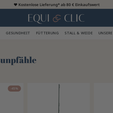
♥️
Kostenlose Lieferung* ab 80 € Einkaufswert
Heim
 🪮
GESUNDHEIT ✨
FÜTTERUNG 🥕
STALL & WEIDE 🍃
UNSERE
aunpfähle
-45%