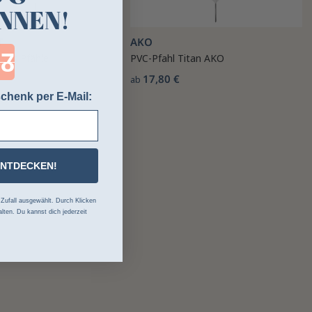
NNEN!
T
AKO
ntdown ends in:
mart Pfähle
PVC-Pfahl Titan AKO
17,80 €
ab
chenk per E-Mail:
ENTDECKEN!
ufall ausgewählt. Durch Klicken
lten. Du kannst dich jederzeit