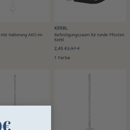
KERBL
l mit Halterung AKO im
Befestigungszaum für runde Pfosten
Kerbl
2,45 €
2,57 €
1 Farbe
0€