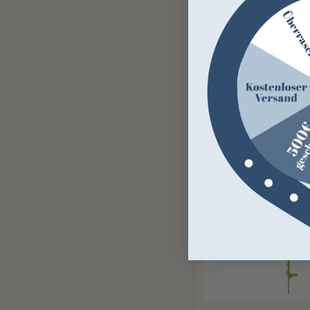
AKO
PVC-Standpfahl Classic
14,88 €
ab
5 Farben