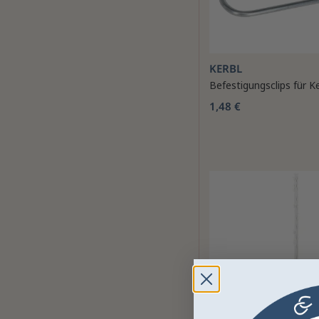
KERBL
Befestigungsclips für K
1,48 €