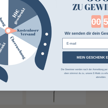
ZU GEWI
AKO
HORIZON
Cou
 AKO 5 Stück
Stahl-Winkelpfosten AKO
Horizont S
47,65 €
65,89 €
32,99 €
ab
ab
Wir senden dir dein Ges
2 Farben
E-mail
MEIN GESCHENK 
Die Gewinner werden nach der Anmeldung per Z
oben stimmst du zu, unsere E-Mails zu erha
abmelden.