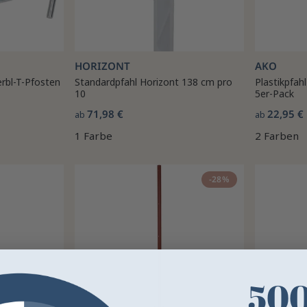
HORIZONT
AKO
erbl-T-Pfosten
Standardpfahl Horizont 138 cm pro
Plastikpfah
10
5er-Pack
71,98 €
22,95 €
ab
ab
1 Farbe
2 Farben
-28%
50