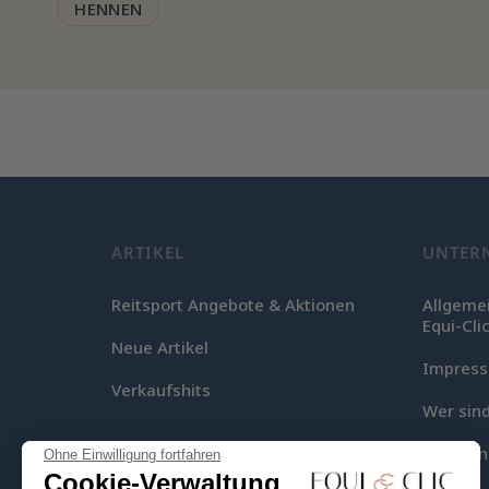
HENNEN
ARTIKEL
UNTER
Reitsport Angebote & Aktionen
Allgeme
Equi-Cli
Neue Artikel
Impres
Verkaufshits
Wer sind
Lieferu
Ohne Einwilligung fortfahren
Cookie-Verwaltung