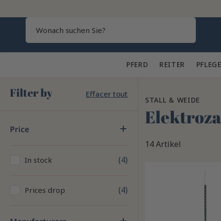
Search
PFERD 🐎
REITER 👕
PFLEGE
Filter by
Effacer tout
STALL & WEIDE
Elektroz
Price
14 Artikel
4
In stock
4
Prices drop