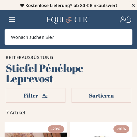
×
♥️
Kostenlose Lieferung* ab 80 € Einkaufswert
Heim
Sear
REITERAUSRÜSTUNG
Stiefel Pénélope
Leprevost
Filter
Filter
Sortieren
7 Artikel
-20%
-10%