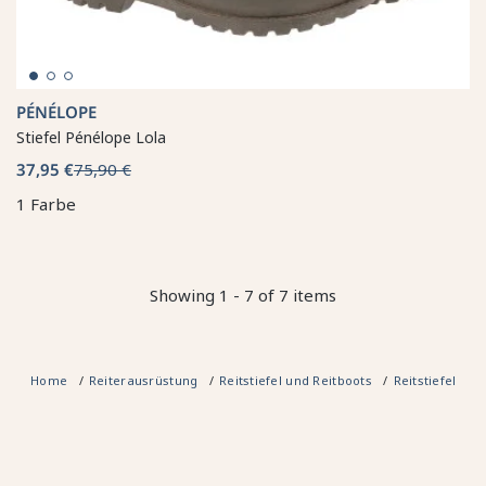
PÉNÉLOPE
Stiefel Pénélope Lola
37,95 €
75,90 €
1 Farbe
Showing 1 - 7 of 7 items
Home
Reiterausrüstung
Reitstiefel und Reitboots
Reitstiefel
S