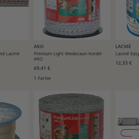
AKO
LACMÉ
and Lacmé
Premium Light Weidezaun-Kordel
Lacmé Eas
AKO
12,33 €
69,41 €
1 Farbe