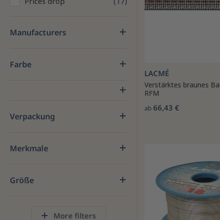
17
Prices drop
Manufacturers
Farbe
LACMÉ
Verstärktes braunes B
RFM
66,43 €
ab
Verpackung
Merkmale
Größe
More filters