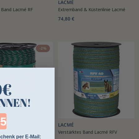
LACMÉ
s Band Lacmé RF
Extremband & Küstenlinie Lacmé
74,80 €
-2%
0€
NNEN!
ntdown ends in:
LACMÉ
eil EconomyLine AKO
Verstärktes Band Lacmé RFV
chenk per E-Mail: