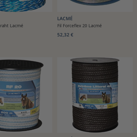
LACMÉ
Draht Lacmé
Fil Forceflex 20 Lacmé
52,32 €