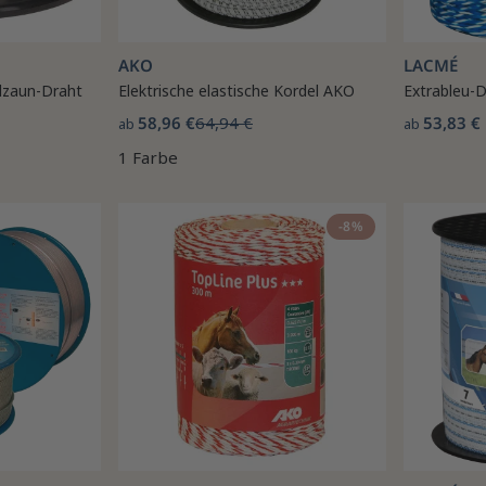
AKO
LACMÉ
zaun-Draht
Elektrische elastische Kordel AKO
Extrableu-
58,96 €
64,94 €
53,83 €
ab
ab
1 Farbe
-8%