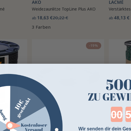
AKO
LACMÉ
cmé
Weidezaunlitze TopLine Plus AKO
Verstärkte
18,63 €
20,22 €
48,13 €
ab
ab
3 Farben
-19%
50
ZU GEWI
Cou
AKO
AKO
eaumont 200
Verzinkter AKO-Draht für Zaun
Weidezauns
Wir senden dir dein Ges