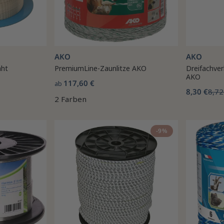
AKO
AKO
aht
PremiumLine-Zaunlitze AKO
Dreifachver
AKO
117,60 €
ab
8,30 €
8,72
2 Farben
-9%