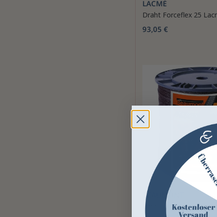
LACMÉ
Draht Forceflex 25 La
93,05 €
BEAUMONT
Paddockband 40 mm B
m