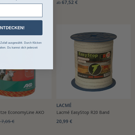
27,16 €
67,52 €
ab
ENTDECKEN!
-2%
ufall ausgewählt. Durch Klicken
lten. Du kannst dich jederzeit
LACMÉ
itze EconomyLine AKO
Lacmé EasyStop R20 Band
17,05 €
20,99 €