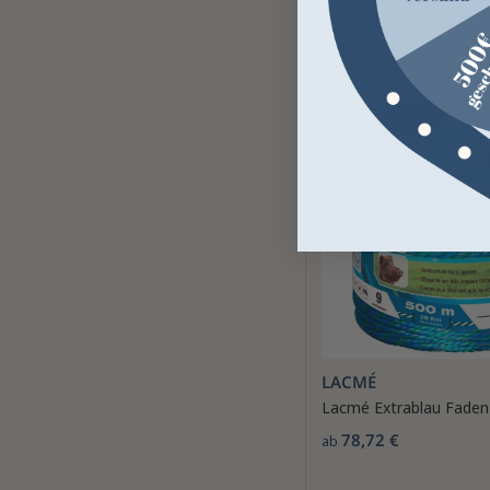
34,99 €
LACMÉ
Lacmé Extrablau Faden
78,72 €
ab