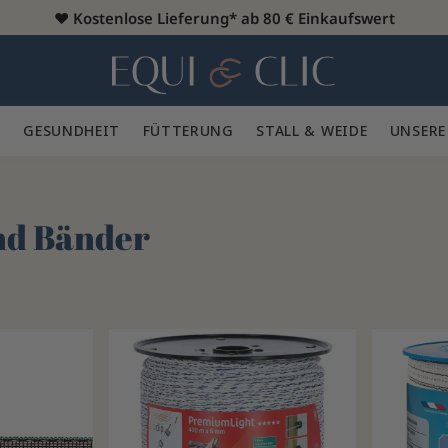
♥️
Kostenlose Lieferung* ab 80 € Einkaufswert
Heim
 🪮
GESUNDHEIT ✨
FÜTTERUNG 🥕
STALL & WEIDE 🍃
UNSERE
nd Bänder