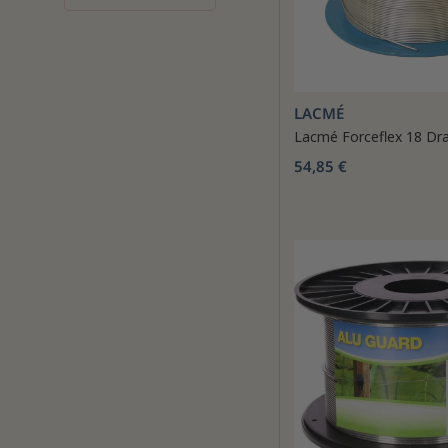
LACMÉ
Lacmé Forceflex 18 Dr
54,85 €