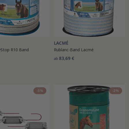
LACMÉ
yStop R10 Band
Rublanc-Band Lacmé
83,69 €
ab
-5%
-2%