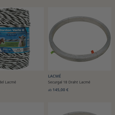
LACMÉ
rdel Lacmé
Securgal 18 Draht Lacmé
145,00 €
ab