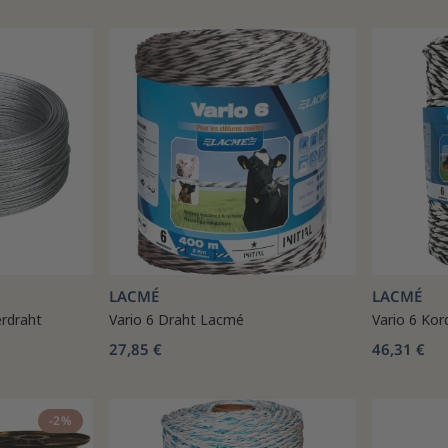
LACMÉ
LACMÉ
rdraht
Vario 6 Draht Lacmé
Vario 6 Ko
27,85 €
46,31 €
-2%