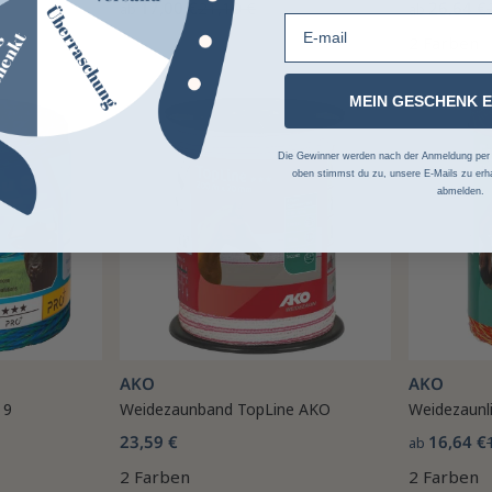
17,00 €
21,10 €
26,64 €
ab
ab
E-mail
2 Farben
MEIN GESCHENK 
Die Gewinner werden nach der Anmeldung per Z
oben stimmst du zu, unsere E-Mails zu erha
abmelden.
AKO
AKO
 9
Weidezaunband TopLine AKO
Weidezaunl
23,59 €
16,64 €
ab
2 Farben
2 Farben