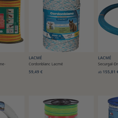
LACMÉ
LACMÉ
ne-
Cordonblanc Lacmé
Securgal-Dr
59,49 €
155,81 
ab