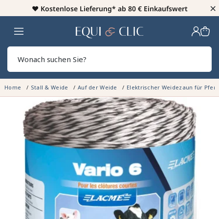
×
♥️
Kostenlose Lieferung* ab 80 € Einkaufswert
Heim
Sear
Home
Stall & Weide
Auf der Weide
Elektrischer Weidezaun für Pfer