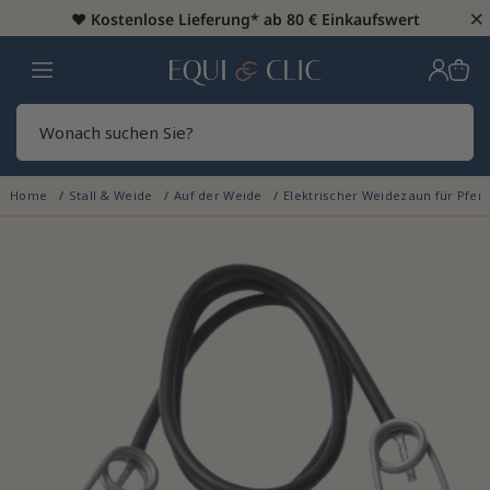
×
♥️
Kostenlose Lieferung* ab 80 € Einkaufswert
Heim
Sear
Home
Stall & Weide
Auf der Weide
Elektrischer Weidezaun für Pfer