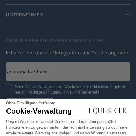
UNTERNEHMEN
ABONNIEREN SIE UNSEREN NEWSLETTER
Erhalten Sie unsere Neuigkeiten und Sonderangebote
Seien Sie der Erste, der jede Woche unsere exklusiven Angebote,
neuen Produkte und Equi-Clic-Neuigkeiten erhält!
Ohne Einwilligung fortfahren
Registrieren
Cookie-Verwaltung
Unsere Website verwendet Cookies, um das ordnungsgemäße
Funktionieren zu gewährleisten, die technische Leistung zu optimieren
sowie relevante Werbung anzuzeigen und deren Wirkung zu messen.
Instagram
Facebook
Pinterest
YouTube
Twitter