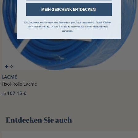
MEIN GESCHENK ENTDECKEN!
Die Gewinner werden nach der Anmeldung per Zufall ausgewählt. Durch Klicken
oben stimmst du zu, unsere E-Mails zu erhalten. Du kannst dich jederzeit
abmelden.
LACMÉ
Fisol-Rolle Lacmé
107,15 €
ab
Entdecken Sie auch 🌻