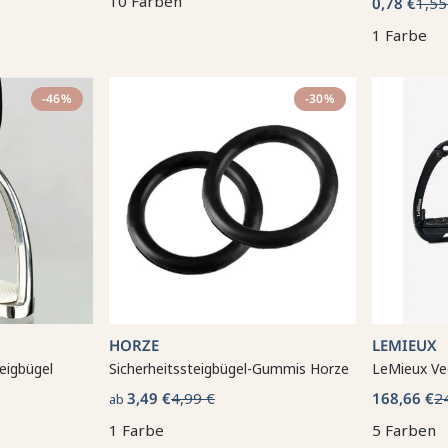
10 Farben
0,78 €
1,55
1 Farbe
-46%
-30%
HORZE
LEMIEUX
teigbügel
Sicherheitssteigbügel-Gummis Horze
LeMieux Vec
3,49 €
4,99 €
168,66 €
2
ab
1 Farbe
5 Farben