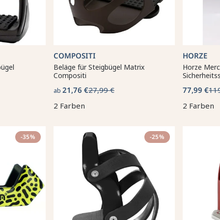
COMPOSITI
HORZE
bügel
Beläge für Steigbügel Matrix
Horze Merc
Compositi
Sicherheits
21,76 €
27,99 €
77,99 €
11
ab
2 Farben
2 Farben
-35%
-25%