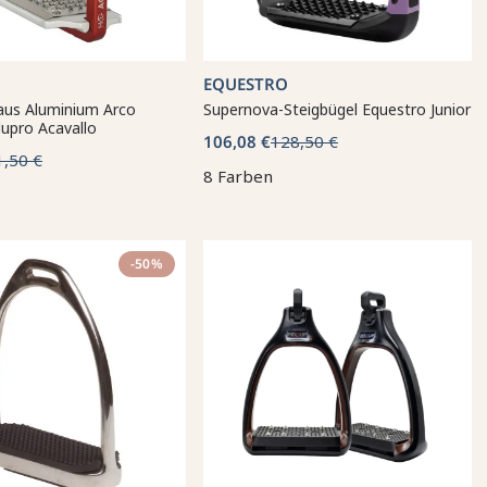
EQUESTRO
 aus Aluminium Arco
Supernova-Steigbügel Equestro Junior
lupro Acavallo
106,08 €
128,50 €
1,50 €
8 Farben
-50%