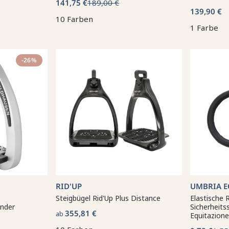
141,75 €
189,00 €
139,90 €
10 Farben
1 Farbe
-26%
RID'UP
UMBRIA E
Steigbügel Rid'Up Plus Distance
Elastische 
inder
Sicherheits
355,81 €
ab
Equitazione