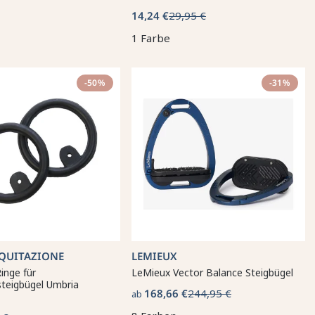
14,24 €
29,95 €
1 Farbe
-50%
-31%
QUITAZIONE
LEMIEUX
Ringe für
LeMieux Vector Balance Steigbügel
steigbügel Umbria
168,66 €
244,95 €
ab