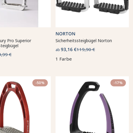
NORTON
ury Pro Superior
Sicherheitssteigbügel Norton
steigbügel
93,16 €
119,90 €
ab
9,99 €
1 Farbe
-50%
-17%