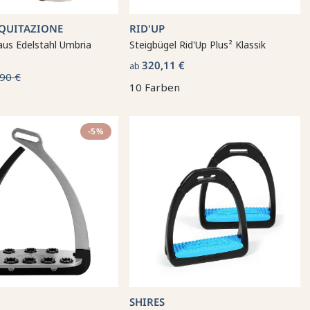
QUITAZIONE
RID'UP
aus Edelstahl Umbria
Steigbügel Rid'Up Plus² Klassik
320,11 €
ab
90 €
10 Farben
-5%
SHIRES