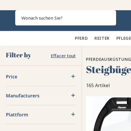
Search
PFERD 🐎
REITER 👕
PFLEGE
Filter by
Effacer tout
PFERDEAUSRÜSTUN
Steigbüge
Price
165 Artikel
Manufacturers
Plattform