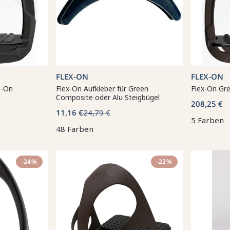
FLEX-ON
FLEX-ON
e-On
Flex-On Aufkleber für Green
Flex-On Gr
Composite oder Alu Steigbügel
208,25 €
11,16 €
24,79 €
5 Farben
48 Farben
-24%
-22%