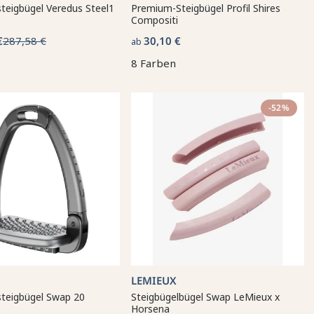
steigbügel Veredus Steel1
Premium-Steigbügel Profil Shires
Compositi
€
287,58 €
30,10 €
ab
8 Farben
-52%
LEMIEUX
steigbügel Swap 20
Steigbügelbügel Swap LeMieux x
Horsena