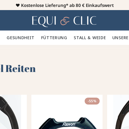
♥️
Kostenlose Lieferung* ab 80 € Einkaufswert
Heim
 🪮
GESUNDHEIT ✨
FÜTTERUNG 🥕
STALL & WEIDE 🍃
UNSERE
G
l Reiten
-55%