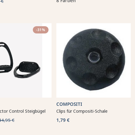
8 Farben
 €
-31%
COMPOSITI
tor Control Steigbügel
Clips für Compositi-Schale
44,95 €
1,79 €