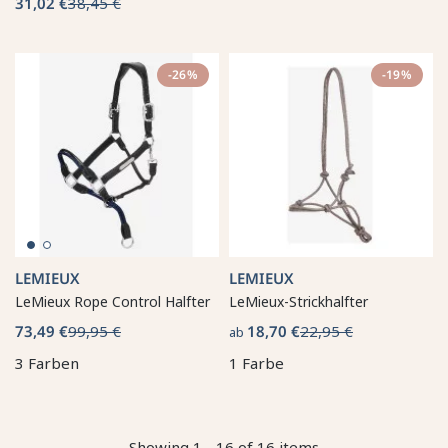
31,02 €
38,45 €
-26%
-19%
LEMIEUX
LEMIEUX
LeMieux Rope Control Halfter
LeMieux-Strickhalfter
73,49 €
99,95 €
18,70 €
22,95 €
ab
3 Farben
1 Farbe
Showing 1 - 16 of 16 items