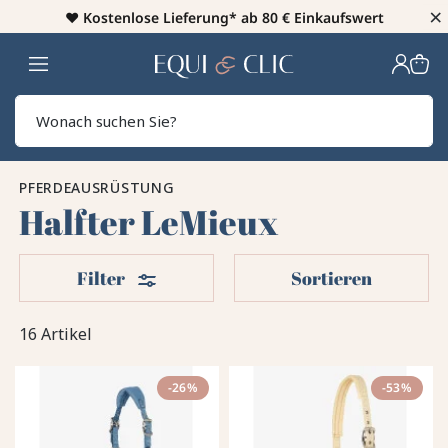
×
♥️
Kostenlose Lieferung* ab 80 € Einkaufswert
Heim
Sear
PFERDEAUSRÜSTUNG
Halfter LeMieux
Filter
Filter
Sortieren
16 Artikel
-26%
-53%