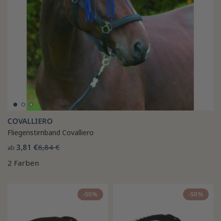
COVALLIERO
Fliegenstirnband Covalliero
3,81 €
6,84 €
ab
2 Farben
-50%
-50%