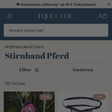
×
♥️
Kostenlose Lieferung* ab 80 € Einkaufswert
Heim
Sear
PFERDEAUSRÜSTUNG
Stirnband Pferd
Filter
Filter
Sortieren
187 Artikel
-70%
-17%