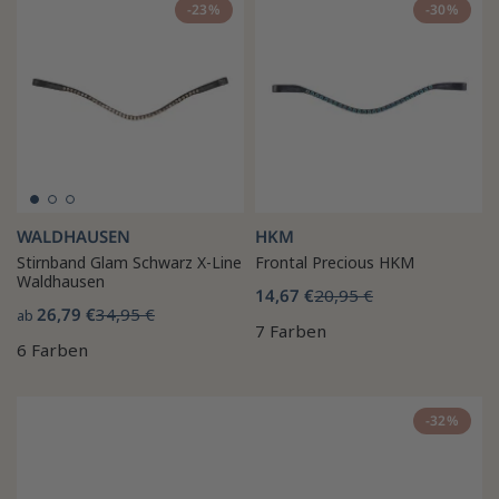
-23%
-30%
WALDHAUSEN
HKM
Stirnband Glam Schwarz X-Line
Frontal Precious HKM
Waldhausen
14,67 €
20,95 €
26,79 €
34,95 €
ab
7 Farben
6 Farben
-32%