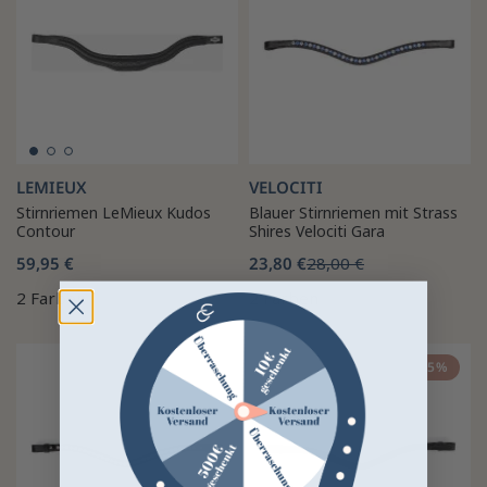
LEMIEUX
VELOCITI
Stirnriemen LeMieux Kudos
Blauer Stirnriemen mit Strass
Contour
Shires Velociti Gara
59,95 €
23,80 €
28,00 €
2 Farben
2 Farben
-15%
-15%