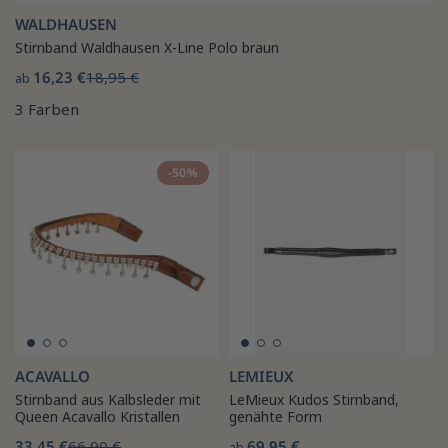
WALDHAUSEN
Stirnband Waldhausen X-Line Polo braun
16,23 €
18,95 €
ab
3 Farben
-50%
ACAVALLO
LEMIEUX
Stirnband aus Kalbsleder mit
LeMieux Kudos Stirnband,
Queen Acavallo Kristallen
genähte Form
33,45 €
66,90 €
69,95 €
ab