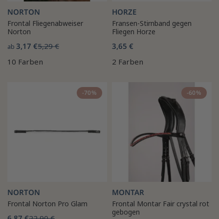
NORTON
HORZE
Frontal Fliegenabweiser
Fransen-Stirnband gegen
Norton
Fliegen Horze
3,17 €
5,29 €
3,65 €
ab
10 Farben
2 Farben
-70%
-60%
NORTON
MONTAR
Frontal Norton Pro Glam
Frontal Montar Fair crystal rot
gebogen
6,87 €
22,90 €