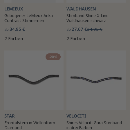
LEMIEUX
WALDHAUSEN
Gebogener LeMieux Arika
Stirnband Shine X-Line
Contrast Stirnriemen
Waldhausen schwarz
34,95 €
27,67 €
34,95 €
ab
ab
2 Farben
2 Farben
-20%
STAR
VELOCITI
Frontalstern in Wellenform
Shires Velociti Gara Stirnband
Diamond
in drei Farben