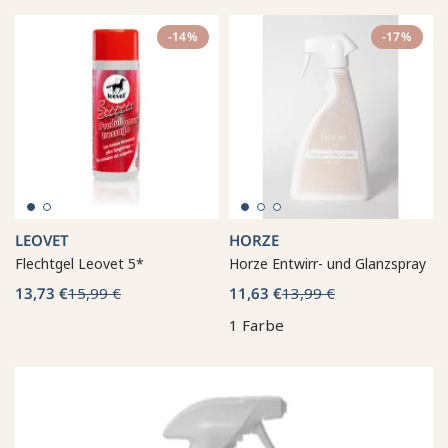
-14%
-17%
LEOVET
HORZE
Flechtgel Leovet 5*
Horze Entwirr- und Glanzspray
13,73 €
15,99 €
11,63 €
13,99 €
1 Farbe