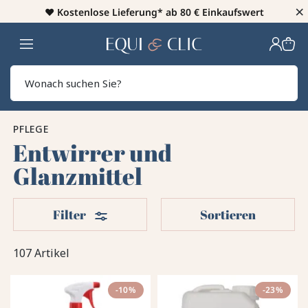
×
♥️
Kostenlose Lieferung* ab 80 € Einkaufswert
Heim
Sear
PFLEGE
Entwirrer und
Glanzmittel
Filter
Filter
Sortieren
107 Artikel
-10%
-23%