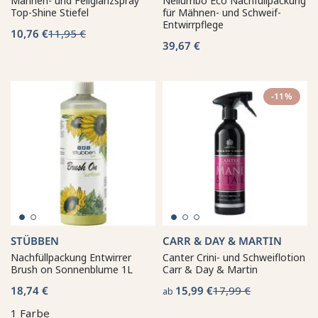
Mähnen- und Fellglanzspray
Nellumbo Eco Nachfüllpackung
Top-Shine Stiefel
für Mähnen- und Schweif-
Entwirrpflege
10,76 €
11,95 €
39,67 €
-11%
STÜBBEN
CARR & DAY & MARTIN
Nachfüllpackung Entwirrer
Canter Crini- und Schweiflotion
Brush on Sonnenblume 1L
Carr & Day & Martin
18,74 €
15,99 €
17,99 €
ab
1 Farbe