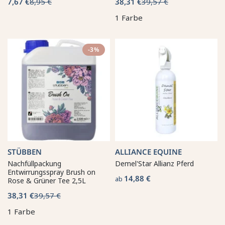
7,67 €
8,95 €
38,31 €
39,57 €
1 Farbe
-3%
STÜBBEN
ALLIANCE EQUINE
Nachfüllpackung
Demel'Star Allianz Pferd
Entwirrungsspray Brush on
14,88 €
ab
Rose & Grüner Tee 2,5L
38,31 €
39,57 €
1 Farbe