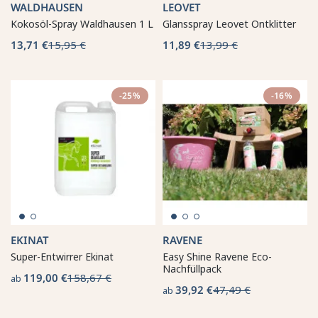
WALDHAUSEN
LEOVET
Kokosöl-Spray Waldhausen 1 L
Glansspray Leovet Ontklitter
13,71 €
15,95 €
11,89 €
13,99 €
-25%
-16%
EKINAT
RAVENE
Super-Entwirrer Ekinat
Easy Shine Ravene Eco-
Nachfüllpack
119,00 €
158,67 €
ab
39,92 €
47,49 €
ab