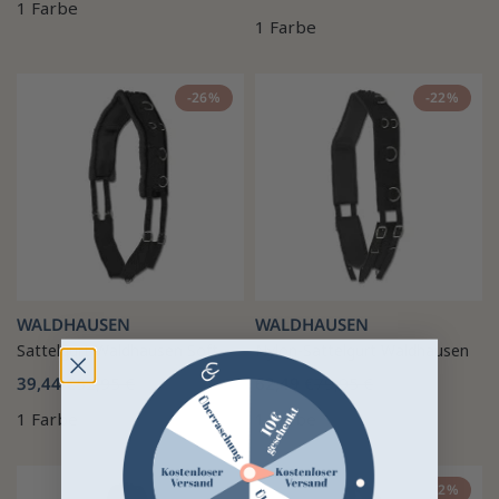
1 Farbe
1 Farbe
-26%
-22%
WALDHAUSEN
WALDHAUSEN
Sattelgurt Waldhausen Soft
Nylon-Sattelgurt Waldhausen
39,44 €
52,95 €
62,49 €
79,95 €
1 Farbe
1 Farbe
-21%
-22%