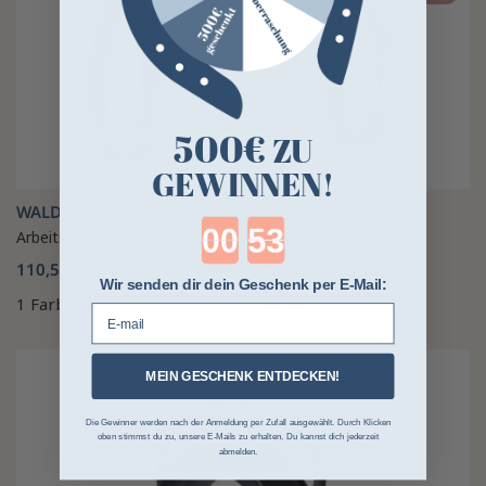
500€
ZU
GEWINNEN!
WALDHAUSEN
T DE T
Countdown ends in:
Arbeitsgurt Waldhausen Leder
Arbeitslonge T de T
110,58 €
139,95 €
97,01 €
123,90 €
ab
Wir senden dir dein Geschenk per E-Mail:
1 Farbe
1 Farbe
E-mail
MEIN GESCHENK ENTDECKEN!
Die Gewinner werden nach der Anmeldung per Zufall ausgewählt. Durch Klicken
oben stimmst du zu, unsere E-Mails zu erhalten. Du kannst dich jederzeit
abmelden.