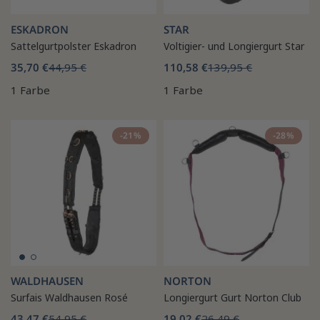
ESKADRON
STAR
Sattelgurtpolster Eskadron
Voltigier- und Longiergurt Star
35,70 €
44,95 €
110,58 €
139,95 €
1 Farbe
1 Farbe
-21%
-28%
WALDHAUSEN
NORTON
Surfais Waldhausen Rosé
Longiergurt Gurt Norton Club
43,47 €
54,95 €
19,02 €
26,49 €