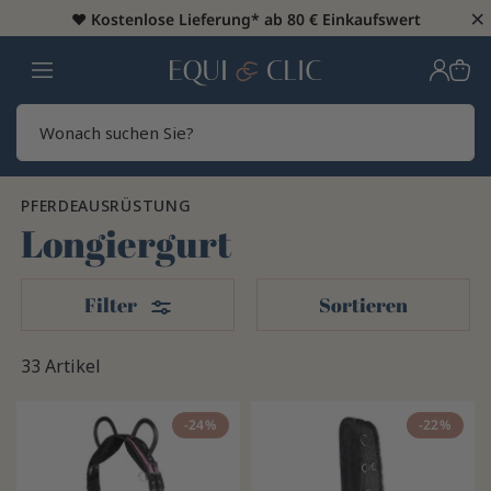
×
♥️
Kostenlose Lieferung* ab 80 € Einkaufswert
Heim
Sear
PFERDEAUSRÜSTUNG
Longiergurt
Filter
Filter
Sortieren
33 Artikel
-24%
-22%