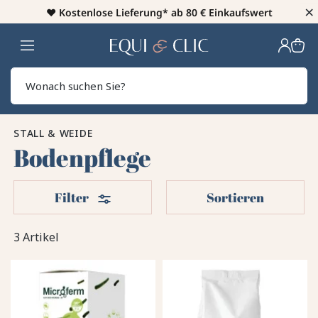
×
♥️
Kostenlose Lieferung* ab 80 € Einkaufswert
Heim
Sear
STALL & WEIDE
Bodenpflege
Filter
Filter
Sortieren
3 Artikel