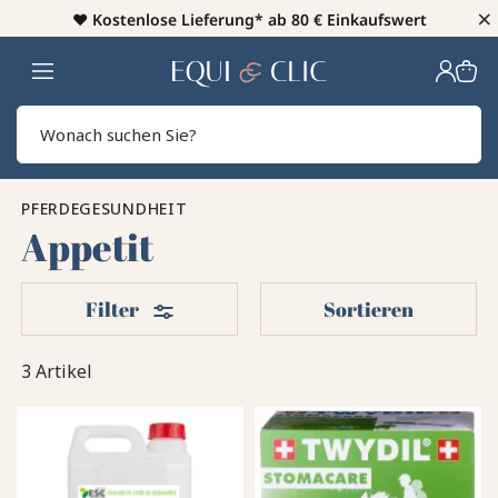
×
♥️
Kostenlose Lieferung* ab 80 € Einkaufswert
Heim
Sear
PFERDEGESUNDHEIT
Appetit
Filter
Filter
Sortieren
3 Artikel