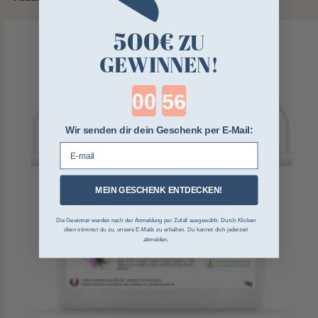
500€
ZU
GEWINNEN!
Countdown ends in:
Wir senden dir dein Geschenk per E-Mail:
E-mail
MEIN GESCHENK ENTDECKEN!
Die Gewinner werden nach der Anmeldung per Zufall ausgewählt. Durch Klicken
oben stimmst du zu, unsere E-Mails zu erhalten. Du kannst dich jederzeit
abmelden.