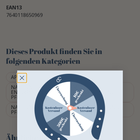
EAN13
7640118650969
Dieses Produkt finden Sie in
folgenden Kategorien
APPETIT PFERD
APPETIT
NAHRUNGSERGÄNZUNGSMITTEL
ENTWÄSSERUNG PFERD, REKONVALESZENZ
PFERD
NAHRUNGSERGÄNZUNG LEBERENTGIFTUNG
PFERD
Ähnliche Produkte