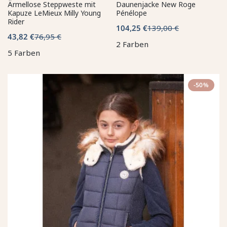
Ärmellose Steppweste mit
Daunenjacke New Roge
Kapuze LeMieux Milly Young
Pénélope
Rider
104,25 €
139,00 €
43,82 €
76,95 €
2 Farben
5 Farben
-50%