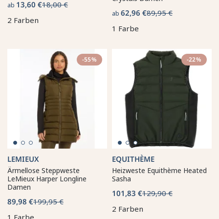
13,60 €
18,00 €
ab
62,96 €
89,95 €
ab
2 Farben
1 Farbe
-55%
-22%
LEMIEUX
EQUITHÈME
Ärmellose Steppweste
Heizweste Equithème Heated
LeMieux Harper Longline
Sasha
Damen
101,83 €
129,90 €
89,98 €
199,95 €
2 Farben
1 Farbe