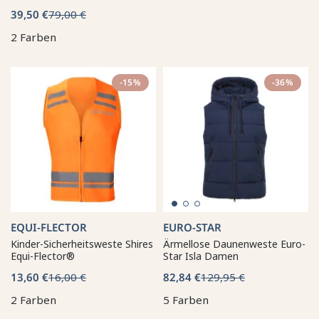
39,50 €
79,00 €
2 Farben
-15%
-36%
EQUI-FLECTOR
EURO-STAR
Kinder-Sicherheitsweste Shires
Ärmellose Daunenweste Euro-
Equi-Flector®
Star Isla Damen
13,60 €
16,00 €
82,84 €
129,95 €
2 Farben
5 Farben