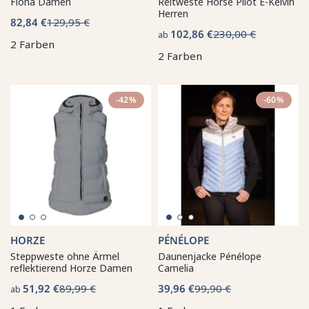
Fiona Damen
Reitweste Horse Pilot E-Kelvin
Herren
82,84 €
129,95 €
102,86 €
230,00 €
ab
2 Farben
2 Farben
-42%
-60%
HORZE
PÉNÉLOPE
Steppweste ohne Ärmel
Daunenjacke Pénélope
reflektierend Horze Damen
Camelia
51,92 €
89,99 €
39,96 €
99,90 €
ab