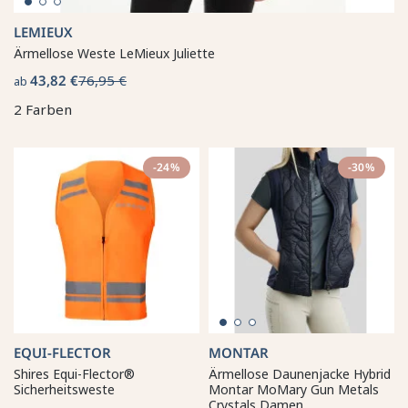
LEMIEUX
Ärmellose Weste LeMieux Juliette
43,82 €
76,95 €
ab
2 Farben
-24%
-30%
EQUI-FLECTOR
MONTAR
Shires Equi-Flector®
Ärmellose Daunenjacke Hybrid
Sicherheitsweste
Montar MoMary Gun Metals
Crystals Damen