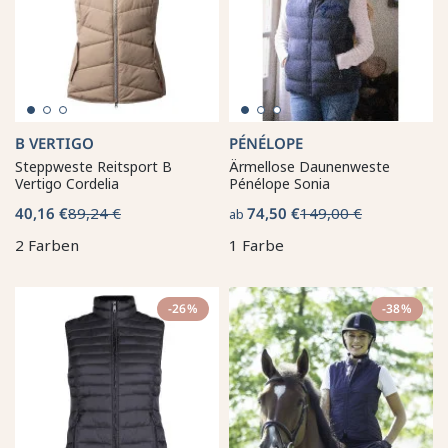
B VERTIGO
PÉNÉLOPE
Steppweste Reitsport B
Ärmellose Daunenweste
Vertigo Cordelia
Pénélope Sonia
40,16 €
89,24 €
74,50 €
149,00 €
ab
2 Farben
1 Farbe
-26%
-38%