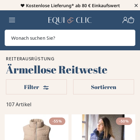
×
♥️
Kostenlose Lieferung* ab 80 € Einkaufswert
Heim
Sear
REITERAUSRÜSTUNG
Ärmellose Reitweste
Filter
Filter
Sortieren
107 Artikel
-55%
-50%