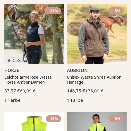
-51%
-15%
HORZE
AUBRION
Leichte ärmellose Weste
Unisex-Weste Shires Aubrion
Horze Amber Damen
Heritage
33,97 €
69,99 €
148,75 €
175,00 €
1 Farbe
1 Farbe
-15%
-15%