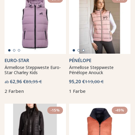
EURO-STAR
PÉNÉLOPE
Ärmellose Steppweste Euro-
Ärmellose Steppweste
Star Charley Kids
Pénélope Anouck
62,96 €
89,95 €
95,20 €
119,00 €
ab
2 Farben
1 Farbe
-15%
-49%