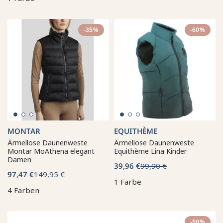
-35%
-60%
MONTAR
EQUITHÈME
Ärmellose Daunenweste
Ärmellose Daunenweste
Montar MoAthena elegant
Equithème Lina Kinder
Damen
39,96 €
99,90 €
97,47 €
149,95 €
1 Farbe
4 Farben
-50%