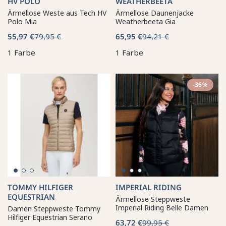
HV POLO
WEATHERBEETA
Ärmellose Weste aus Tech HV
Ärmellose Daunenjacke
Polo Mia
Weatherbeeta Gia
55,97 €
79,95 €
65,95 €
94,21 €
1 Farbe
1 Farbe
-36%
TOMMY HILFIGER
IMPERIAL RIDING
EQUESTRIAN
Ärmellose Steppweste
Imperial Riding Belle Damen
Damen Steppweste Tommy
Hilfiger Equestrian Serano
63,72 €
99,95 €