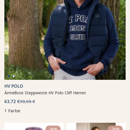
HV POLO
Ärmellose Steppweste HV Polo Cliff Herren
63,72 €
99,95 €
1 Farbe
-30%
-20%