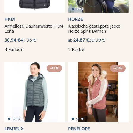
HKM
HORZE
Ärmellose Daunenweste HKM
Klassische gesteppte Jacke
Lena
Horze Spirit Damen
30,94 €
41,95 €
24,87 €
39,99 €
ab
4 Farben
1 Farbe
-43%
-25%
LEMIEUX
PÉNÉLOPE