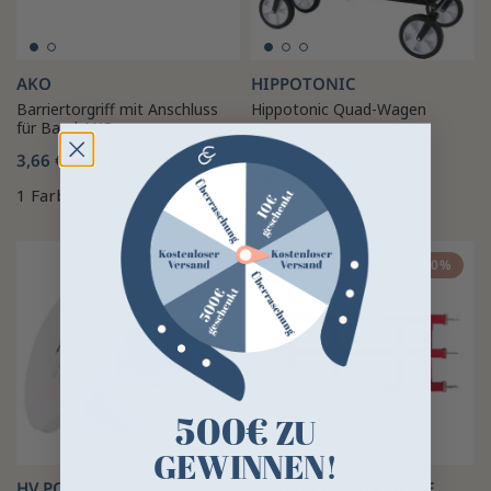
AKO
HIPPOTONIC
Barriertorgriff mit Anschluss
Hippotonic Quad-Wagen
für Band AKO
77,35 €
99,99 €
3,66 €
1 Farbe
1 Farbe
-25%
-50%
500€
ZU
GEWINNEN!
HV POLO
UMBRIA EQUITAZIONE