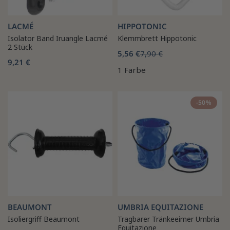
LACMÉ
HIPPOTONIC
Isolator Band Iruangle Lacmé
Klemmbrett Hippotonic
2 Stück
5,56 €
7,90 €
9,21 €
1 Farbe
-50%
BEAUMONT
UMBRIA EQUITAZIONE
Isoliergriff Beaumont
Tragbarer Tränkeeimer Umbria
Equitazione