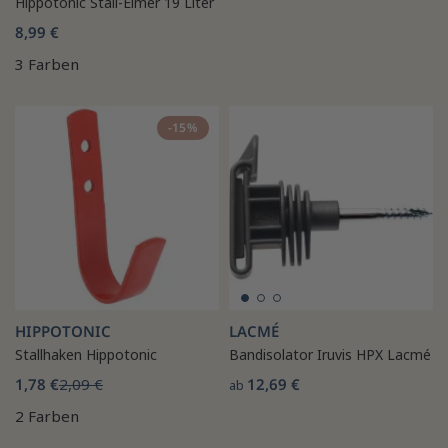
Hippotonic Stall-Eimer 19 Liter
8,99 €
3 Farben
-15%
HIPPOTONIC
LACMÉ
Stallhaken Hippotonic
Bandisolator Iruvis HPX Lacmé
1,78 €
2,09 €
12,69 €
ab
2 Farben