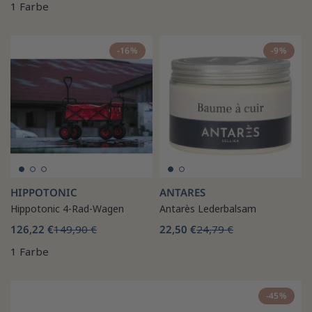
1 Farbe
-16%
-9%
HIPPOTONIC
ANTARES
Hippotonic 4-Rad-Wagen
Antarès Lederbalsam
126,22 €
149,90 €
22,50 €
24,79 €
1 Farbe
-45%