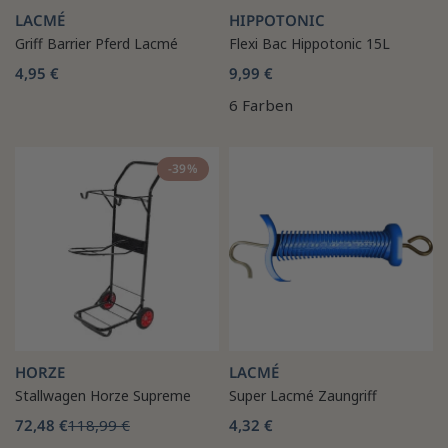
LACMÉ
HIPPOTONIC
Griff Barrier Pferd Lacmé
Flexi Bac Hippotonic 15L
4,95 €
9,99 €
6 Farben
-39%
HORZE
LACMÉ
Stallwagen Horze Supreme
Super Lacmé Zaungriff
72,48 €
118,99 €
4,32 €