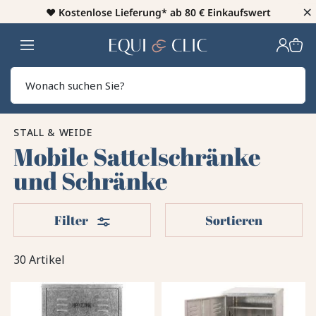
×
♥️
Kostenlose Lieferung* ab 80 € Einkaufswert
Heim
Sear
STALL & WEIDE
Mobile Sattelschränke
und Schränke
Filter
Filter
Sortieren
30 Artikel