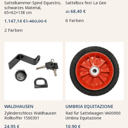
Sattelkammer-Spind Equestro,
Sattelbox fest La Gee
schwarzes Material,
68,40 €
ab
65×62×138 cm
6 Farben
1.147,14 €
1.480,00 €
2 Farben
WALDHAUSEN
UMBRIA EQUITAZIONE
Zylinderschloss Waldhausen
Rad für Sattelwagen VA00900
Rollkoffer 1500301
Umbria Equitazione
24,95 €
10,90 €