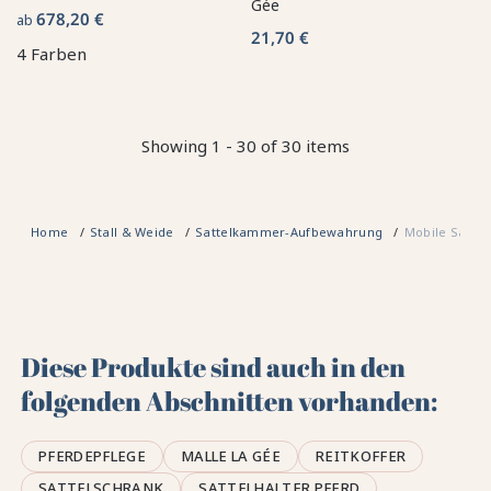
Gée
678,20 €
ab
21,70 €
4 Farben
Showing 1 - 30 of 30 items
Home
Stall & Weide
Sattelkammer-Aufbewahrung
Mobile Satte
Diese Produkte sind auch in den
folgenden Abschnitten vorhanden:
PFERDEPFLEGE
MALLE LA GÉE
REITKOFFER
SATTELSCHRANK
SATTELHALTER PFERD