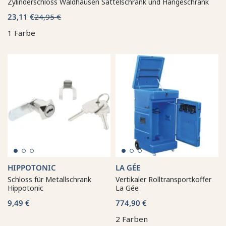
Zylinderschloss Waldhausen Sattelschrank und Hängeschrank
23,11 €
24,95 €
1 Farbe
HIPPOTONIC
LA GÉE
Schloss für Metallschrank
Vertikaler Rolltransportkoffer
Hippotonic
La Gée
9,49 €
774,90 €
2 Farben