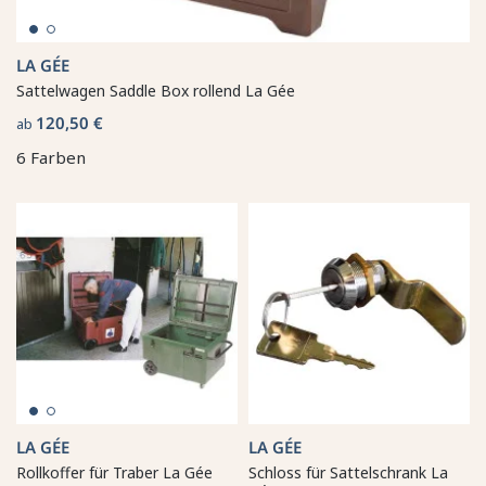
LA GÉE
Sattelwagen Saddle Box rollend La Gée
120,50 €
ab
6 Farben
LA GÉE
LA GÉE
Rollkoffer für Traber La Gée
Schloss für Sattelschrank La