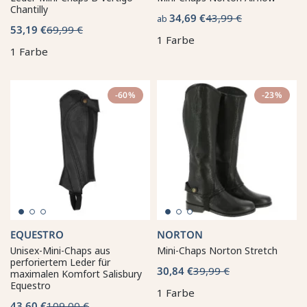
Chantilly
34,69 €
43,99 €
ab
53,19 €
69,99 €
1 Farbe
1 Farbe
-60%
-23%
EQUESTRO
NORTON
Unisex-Mini-Chaps aus
Mini-Chaps Norton Stretch
perforiertem Leder für
30,84 €
39,99 €
maximalen Komfort Salisbury
Equestro
1 Farbe
43,60 €
109,00 €