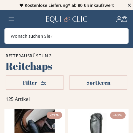
×
♥️
Kostenlose Lieferung* ab 80 € Einkaufswert
Heim
Sear
REITERAUSRÜSTUNG
Reitchaps
Filter
Filter
Sortieren
125 Artikel
-21%
-40%