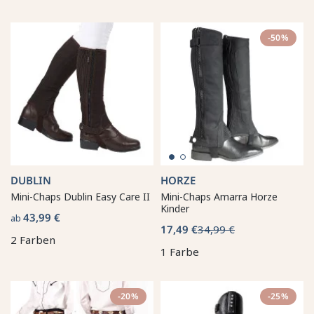
-50%
DUBLIN
HORZE
Mini-Chaps Dublin Easy Care II
Mini-Chaps Amarra Horze
Kinder
43,99 €
ab
17,49 €
34,99 €
2 Farben
1 Farbe
-20%
-25%