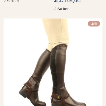
2 Farben
48,47 €
121,18 €
2 Farben
-20%