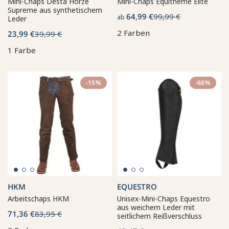
Mini-Chaps Desta Horze
Mini-Chaps Equithème Elite
Supreme aus synthetischem
64,99 €
99,99 €
ab
Leder
2 Farben
23,99 €
39,99 €
1 Farbe
-15%
-60%
HKM
EQUESTRO
Arbeitschaps HKM
Unisex-Mini-Chaps Equestro
aus weichem Leder mit
71,36 €
83,95 €
seitlichem Reißverschluss