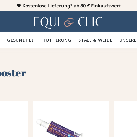
♥️
Kostenlose Lieferung* ab 80 € Einkaufswert
Heim
 🪮
GESUNDHEIT ✨
FÜTTERUNG 🥕
STALL & WEIDE 🍃
UNSERE
ooster