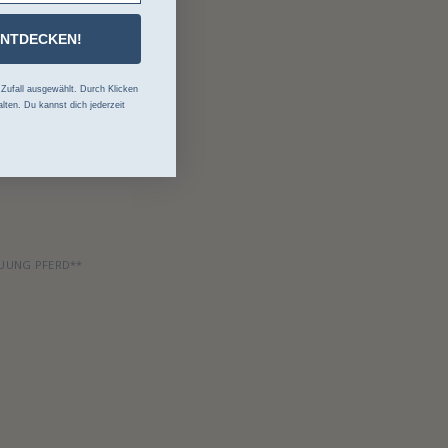
ENTDECKEN!
ufall ausgewählt. Durch Klicken
lten. Du kannst dich jederzeit
s
UUNG PFERD**