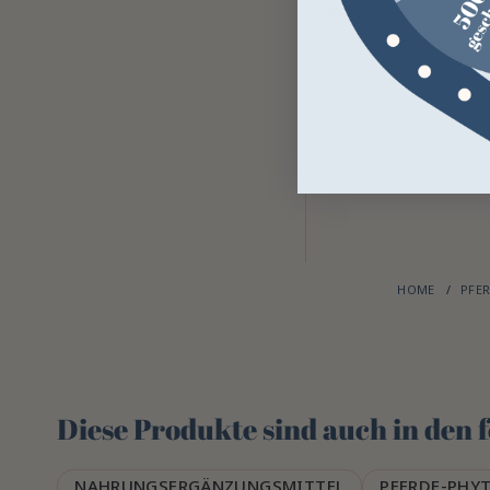
FED VET
Digest-Aid AA
32,30 €
HOME
PFE
Diese Produkte sind auch in den
NAHRUNGSERGÄNZUNGSMITTEL
PFERDE-PHY