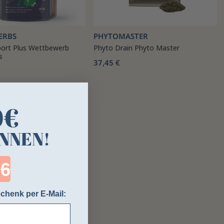
ERBS
PHYTOMASTER
port Plus Wettbewerb
Phyto Drain Phyto Master
s
37,45 €
0€
NNEN!
ntdown ends in:
chenk per E-Mail: