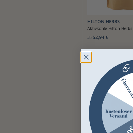
HILTON HERBS
Aktivkohle Hilton Herbs
52,94 €
ab