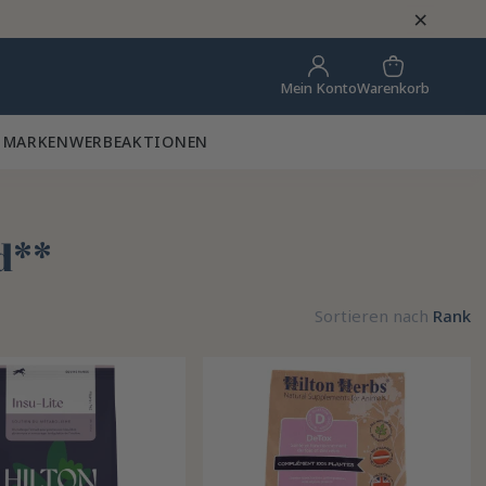
×
Warenkorb
Mein Konto
 MARKEN
WERBEAKTIONEN
d**
Sortieren nach
Rank