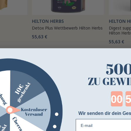
HILTON HERBS
HILTON H
Detox Plus Wettbewerb Hilton Herbs
Digest sup
Hilton Herb
55,63 €
55,63 €
50
ZU GEWI
Cou
Wir senden dir dein Ges
E-mail