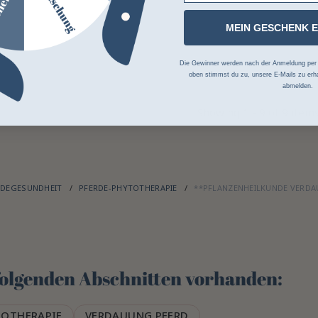
MEIN GESCHENK 
Die Gewinner werden nach der Anmeldung per Z
oben stimmst du zu, unsere E-Mails zu erha
abmelden.
Showing 1 - 9 of 9 item
RDEGESUNDHEIT
PFERDE-PHYTOTHERAPIE
**PFLANZENHEILKUNDE VERDA
 folgenden Abschnitten vorhanden:
TOTHERAPIE
VERDAUUNG PFERD