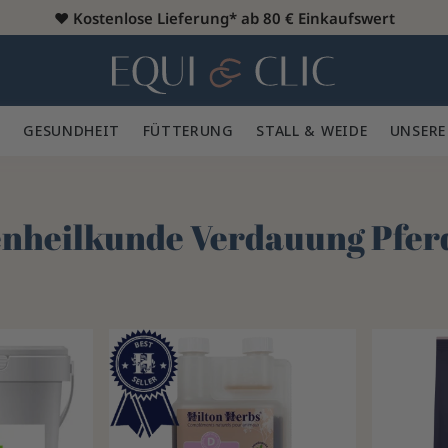
♥️
Kostenlose Lieferung* ab 80 € Einkaufswert
Heim
 🪮
GESUNDHEIT ✨
FÜTTERUNG 🥕
STALL & WEIDE 🍃
UNSERE
enheilkunde Verdauung Pfer