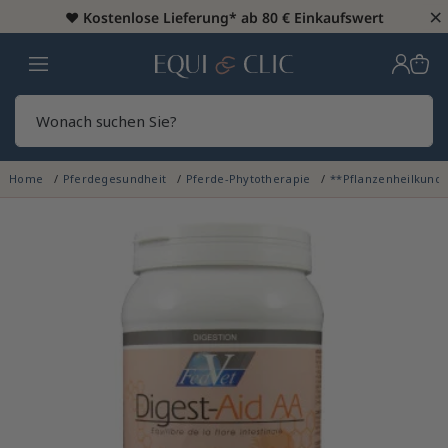
×
♥️
Kostenlose Lieferung* ab 80 € Einkaufswert
Heim
Sear
Home
Pferdegesundheit
Pferde-Phytotherapie
**Pflanzenheilkund