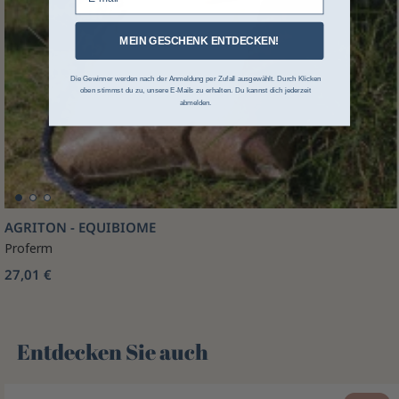
MEIN GESCHENK ENTDECKEN!
Die Gewinner werden nach der Anmeldung per Zufall ausgewählt. Durch Klicken
oben stimmst du zu, unsere E-Mails zu erhalten. Du kannst dich jederzeit
abmelden.
AGRITON - EQUIBIOME
Proferm
27,01 €
Entdecken Sie auch 🌻