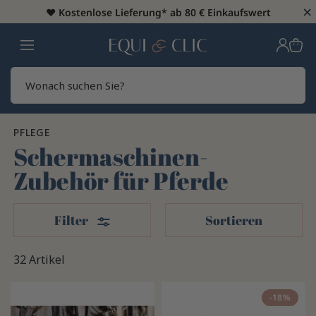
×
♥️
Kostenlose Lieferung* ab 80 € Einkaufswert
Heim
Sear
PFLEGE
Schermaschinen-
Zubehör für Pferde
Filter
Filter
Sortieren
32 Artikel
-18%