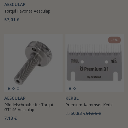
AESCULAP
Torqui Favorita Aesculap
57,01 €
-2%
AESCULAP
KERBL
Rändelschraube für Torqui
Premium-Kammset Kerbl
GT146 Aesculap
50,83 €
51,66 €
ab
7,13 €