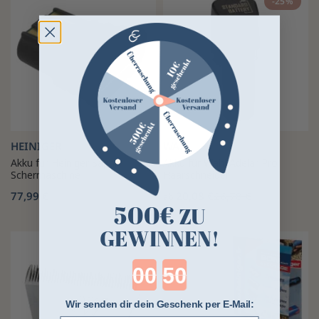
-25%
HEINIGER
WAHL
Akku für Heiniger Saphir
Akku für Wahl Adelar Pro
Schermaschine
Haarschneider
77,99 €
20,08 €
26,78 €
ab
500€
ZU
GEWINNEN!
Countdown ends in:
Wir senden dir dein Geschenk per E-Mail: