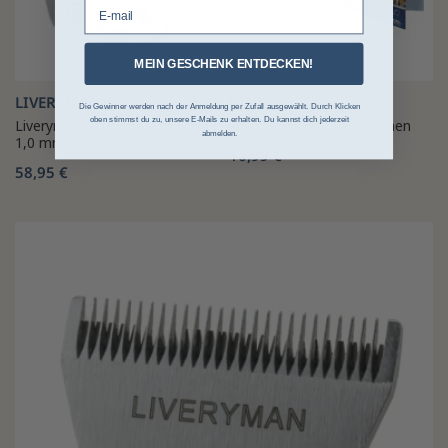
E-mail
MEIN GESCHENK ENTDECKEN!
LIVERYMAN
EKKIA
Die Gewinner werden nach der Anmeldung per Zufall ausgewählt. Durch Klicken
oben stimmst du zu, unsere E-Mails zu erhalten. Du kannst dich jederzeit
Liveryman-Schermesser 15WF
Schärfen von Scherkämmen
abmelden.
1,0 mm
16,99 €
58,95 €