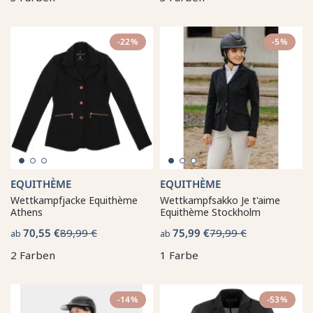
-22%
-5%
EQUITHÈME
EQUITHÈME
Wettkampfjacke Equithème
Wettkampfsakko Je t'aime
Athens
Equithème Stockholm
70,55 €
89,99 €
75,99 €
79,99 €
ab
ab
2 Farben
1 Farbe
-14%
-53%