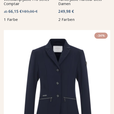
Comptair
Damen
66,15 €
189,00 €
249,98 €
ab
1 Farbe
2 Farben
-34%