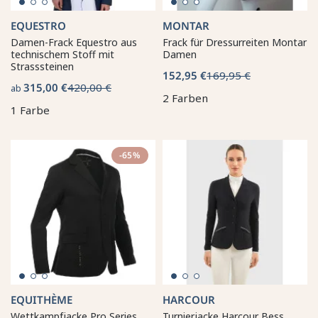
EQUESTRO
MONTAR
Damen-Frack Equestro aus
Frack für Dressurreiten Montar
technischem Stoff mit
Damen
Strasssteinen
152,95 €
169,95 €
315,00 €
420,00 €
ab
2 Farben
1 Farbe
-65%
EQUITHÈME
HARCOUR
Wettkampfjacke Pro Series
Turnierjacke Harcour Bess