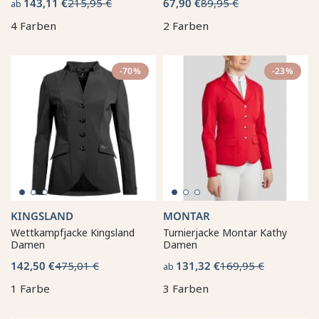
143,11 €
215,95 €
67,90 €
89,95 €
ab
4 Farben
2 Farben
-70%
-23%
KINGSLAND
MONTAR
Wettkampfjacke Kingsland
Turnierjacke Montar Kathy
Damen
Damen
142,50 €
475,01 €
131,32 €
169,95 €
ab
1 Farbe
3 Farben