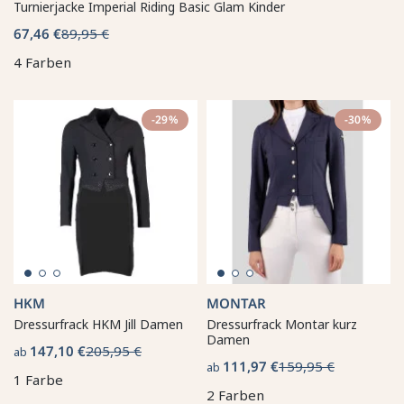
Turnierjacke Imperial Riding Basic Glam Kinder
67,46 €
89,95 €
4 Farben
-29%
-30%
HKM
MONTAR
Dressurfrack HKM Jill Damen
Dressurfrack Montar kurz
Damen
147,10 €
205,95 €
ab
111,97 €
159,95 €
ab
1 Farbe
2 Farben