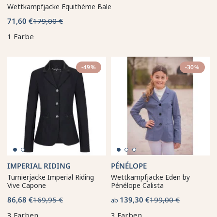
Wettkampfjacke Equithème Bale
71,60 €
179,00 €
1 Farbe
-49%
-30%
IMPERIAL RIDING
PÉNÉLOPE
Turnierjacke Imperial Riding
Wettkampfjacke Eden by
Vive Capone
Pénélope Calista
86,68 €
169,95 €
139,30 €
199,00 €
ab
3 Farben
3 Farben