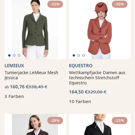
-53%
-50%
LEMIEUX
EQUESTRO
Turnierjacke LeMieux Mesh
Wettkampfjacke Damen aus
Jessica
technischem Stretchstoff
Equestro
160,76 €
338,45 €
ab
164,50 €
329,00 €
3 Farben
10 Farben
-28%
-23%