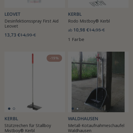
LEOVET
KERBL
Desinfektionsspray First Aid
Rodo Mistboy® Kerbl
Leovet
10,98 €
14,95 €
ab
13,73 €
14,99 €
1 Farbe
-19%
KERBL
WALDHAUSEN
Stützrechen für Stallboy
Metall-Kotaufnahmeschaufel
Mistboy® Kerbl
Waldhausen