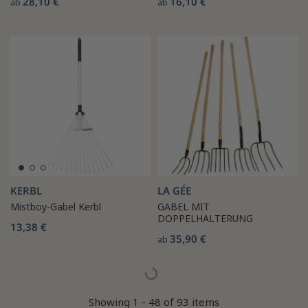
28,10 €
16,10 €
ab
ab
KERBL
LA GÉE
Mistboy-Gabel Kerbl
GABEL MIT
DOPPELHALTERUNG
13,38 €
35,90 €
ab
Showing 1 - 48 of 93 items