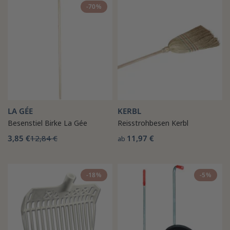
-70%
LA GÉE
KERBL
Besenstiel Birke La Gée
Reisstrohbesen Kerbl
3,85 €
12,84 €
11,97 €
ab
-18%
-5%