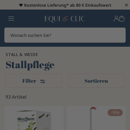
×
♥️
Kostenlose Lieferung* ab 80 € Einkaufswert
Heim
Sear
STALL & WEIDE
Stallpflege
Filter
Filter
Sortieren
93 Artikel
-15%