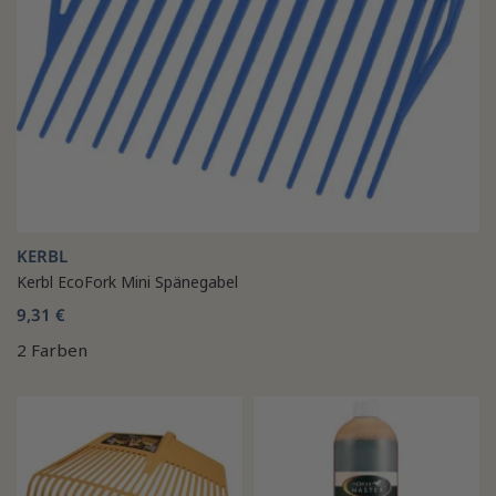
KERBL
Kerbl EcoFork Mini Spänegabel
9,31 €
2 Farben