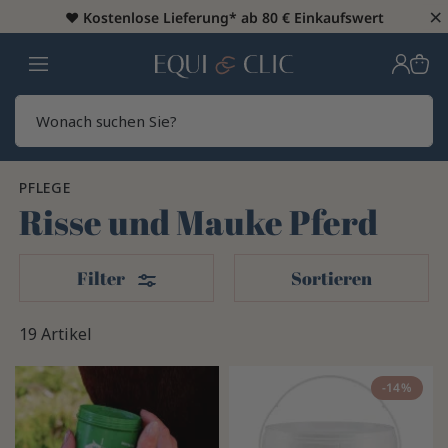
×
♥️
Kostenlose Lieferung* ab 80 € Einkaufswert
Heim
Sear
PFLEGE
Risse und Mauke Pferd
Filter
Filter
Sortieren
19 Artikel
-14%