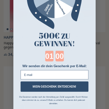
500€
ZU
HAPPY CRACKERS
PASKACHEVAL
GEWINNEN!
Happy Crackers Rosenbalsam
Vaseline Codex Paskacheval
gegen Mauke und Risse
69,90 €
ab
Countdown ends in:
34,51 €
ab
Wir senden dir dein Geschenk per E-Mail:
E-mail
MEIN GESCHENK ENTDECKEN!
Die Gewinner werden nach der Anmeldung per Zufall ausgewählt. Durch Klicken
oben stimmst du zu, unsere E-Mails zu erhalten. Du kannst dich jederzeit
abmelden.