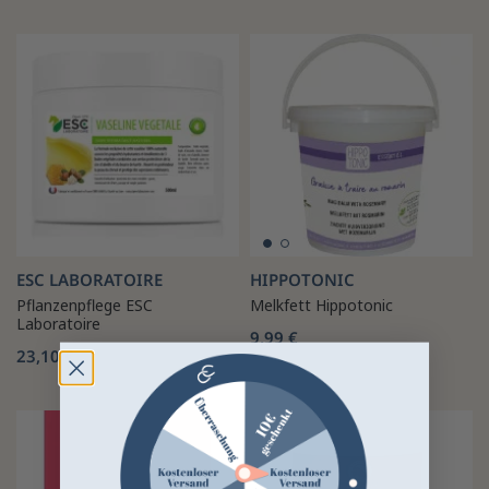
ESC LABORATOIRE
HIPPOTONIC
Pflanzenpflege ESC
Melkfett Hippotonic
Laboratoire
9,99 €
23,10 €