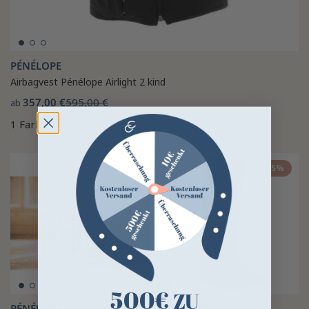
PÉNÉLOPE
Airbagvest Pénélope Airlight 2 kind
357,00 €
595,00 €
ab
1 Farbe
-15%
500€
ZU
PÉNÉLOPE
PÉNÉLOPE