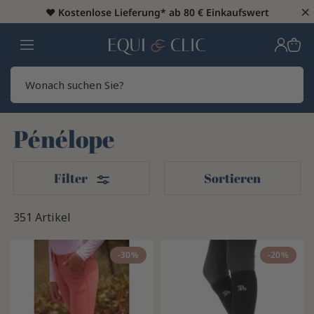
×
♥️
Kostenlose Lieferung* ab 80 € Einkaufswert
Heim
Sear
Pénélope
Filter
Filter
Sortieren
351 Artikel
-30%
-20%