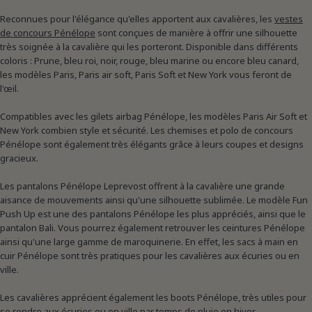
Reconnues pour l'élégance qu'elles apportent aux cavalières, les
vestes
de concours Pénélope
sont conçues de manière à offrir une silhouette
très soignée à la cavalière qui les porteront. Disponible dans différents
coloris : Prune, bleu roi, noir, rouge, bleu marine ou encore bleu canard,
les modèles Paris, Paris air soft, Paris Soft et New York vous feront de
l'œil.
Compatibles avec les gilets airbag Pénélope, les modèles Paris Air Soft et
New York combien style et sécurité. Les chemises et polo de concours
Pénélope sont également très élégants grâce à leurs coupes et designs
gracieux.
Les pantalons Pénélope Leprevost offrent à la cavalière une grande
aisance de mouvements ainsi qu'une silhouette sublimée. Le modèle Fun
Push Up est une des pantalons Pénélope les plus appréciés, ainsi que le
pantalon Bali. Vous pourrez également retrouver les ceintures Pénélope
ainsi qu'une large gamme de maroquinerie. En effet, les sacs à main en
cuir Pénélope sont très pratiques pour les cavalières aux écuries ou en
ville.
Les cavalières apprécient également les boots Pénélope, très utiles pour
se rendre aux écuries ou en ville par temps de pluie en hiver.