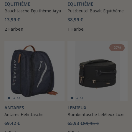
EQUITHÈME
EQUITHÈME
Bauchtasche Equithème Arya
Putzbeutel Basalt Equithème
13,99 €
38,99 €
2 Farben
1 Farbe
-27%
ANTARES
LEMIEUX
Antares Helmtasche
Bombentasche LeMieux Luxe
69,42 €
65,93 €
89,95 €