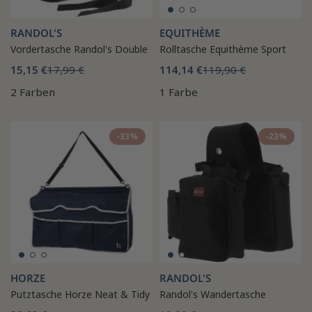
RANDOL'S
EQUITHÈME
Vordertasche Randol's Double
Rolltasche Equithème Sport
15,15 €
17,99 €
114,14 €
119,90 €
2 Farben
1 Farbe
-33%
-23%
HORZE
RANDOL'S
Putztasche Horze Neat & Tidy
Randol's Wandertasche