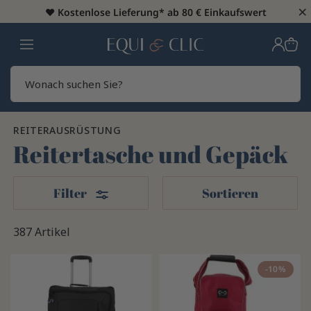
×
♥️
Kostenlose Lieferung* ab 80 € Einkaufswert
Heim
Sear
REITERAUSRÜSTUNG
Reitertasche und Gepäck
Filter
Filter
Sortieren
387 Artikel
-10%