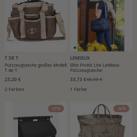
T DE T
LEMIEUX
Putzzeugtasche großes Modell
Elite ProKit Lite LeMieux
T de T
Putzzeugtasche
23,20 €
33,73 €
45,95 €
2 Farben
1 Farbe
-27%
-36%