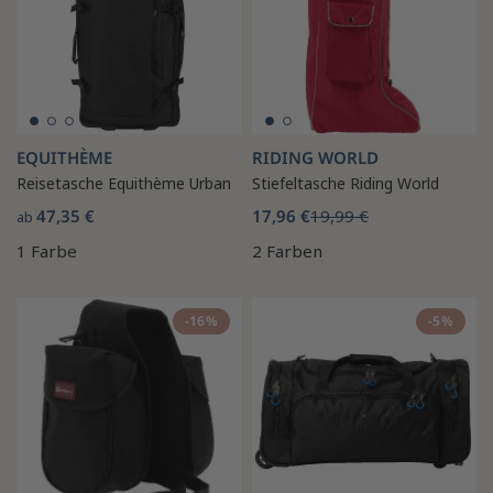
EQUITHÈME
RIDING WORLD
Reisetasche Equithème Urban
Stiefeltasche Riding World
47,35 €
17,96 €
19,99 €
ab
1 Farbe
2 Farben
-16%
-5%