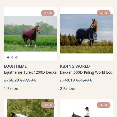
-15%
-20%
EQUITHÈME
RIDING WORLD
Equithème Tyrex 1200D Decke
Dekken 600D Riding World Eco
66,29 €
77,99 €
49,19 €
61,49 €
ab
ab
1 Farbe
2 Farben
-21%
-40%