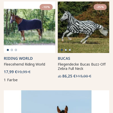
-10%
-25%
RIDING WORLD
BUCAS
Fleecehemd Riding World
Fliegendecke Bucas Buzz-Off
Zebra Full Neck
17,99 €
19,99 €
86,25 €
115,00 €
ab
1 Farbe