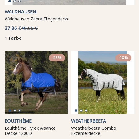
WALDHAUSEN
Waldhausen Zebra Fliegendecke
37,86 €
49,95 €
1 Farbe
-25%
-18%
EQUITHÈME
WEATHERBEETA
Equithème Tyrex Aisance
Weatherbeeta Combo
Decke 1200D
Ekzemerdecke