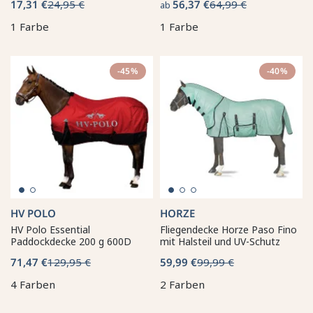
17,31 €
24,95 €
56,37 €
64,99 €
ab
1 Farbe
1 Farbe
-45%
-40%
HV POLO
HORZE
HV Polo Essential
Fliegendecke Horze Paso Fino
Paddockdecke 200 g 600D
mit Halsteil und UV-Schutz
71,47 €
129,95 €
59,99 €
99,99 €
4 Farben
2 Farben