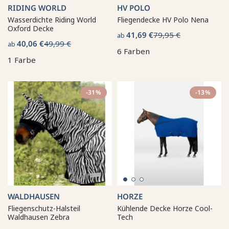
RIDING WORLD
HV POLO
Wasserdichte Riding World
Fliegendecke HV Polo Nena
Oxford Decke
41,69 €
79,95 €
ab
40,06 €
49,99 €
ab
6 Farben
1 Farbe
-31%
-13%
WALDHAUSEN
HORZE
Fliegenschutz-Halsteil
Kühlende Decke Horze Cool-
Waldhausen Zebra
Tech