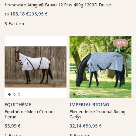
Horseware Amigo® Bravo 12 Plus 400g 1200D Decke
106,18 €
235,95 €
ab
3 Farben
-46%
EQUITHÈME
IMPERIAL RIDING
Equithème Mesh Combo-
Fliegendecke Imperial Riding
Hemd
Carlys
55,99 €
32,14 €
59,95 €
1 Farbe
3 Farben