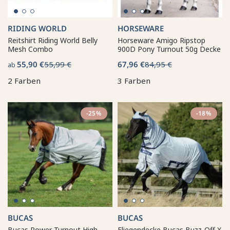
RIDING WORLD
HORSEWARE
Reitshirt Riding World Belly
Horseware Amigo Ripstop
Mesh Combo
900D Pony Turnout 50g Decke
55,90 €
55,99 €
67,96 €
84,95 €
ab
2 Farben
3 Farben
-25%
-18%
BUCAS
BUCAS
Bucas Power Turnout High
Fliegendecke Bucas Buzz-Off X