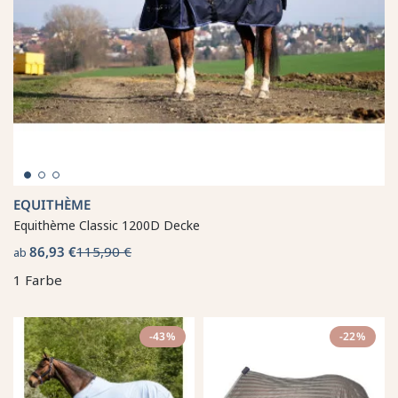
EQUITHÈME
Equithème Classic 1200D Decke
86,93 €
115,90 €
ab
1 Farbe
-43%
-22%