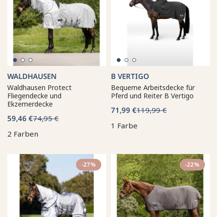
WALDHAUSEN
B VERTIGO
Waldhausen Protect
Bequeme Arbeitsdecke für
Fliegendecke und
Pferd und Reiter B Vertigo
Ekzemerdecke
71,99 €
119,99 €
59,46 €
74,95 €
1 Farbe
2 Farben
-27%
-22%