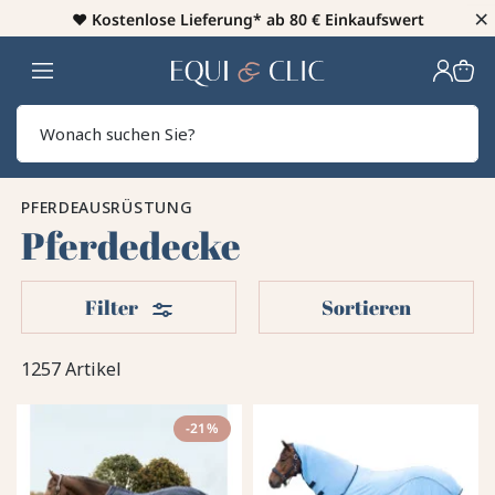
×
♥️
Kostenlose Lieferung* ab 80 € Einkaufswert
Heim
Sear
PFERDEAUSRÜSTUNG
Pferdedecke
Filter
Filter
Sortieren
1257 Artikel
-21%