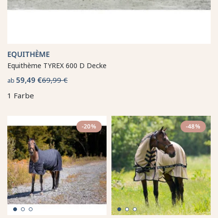
EQUITHÈME
Equithème TYREX 600 D Decke
59,49 €
69,99 €
ab
1 Farbe
-20%
-48%