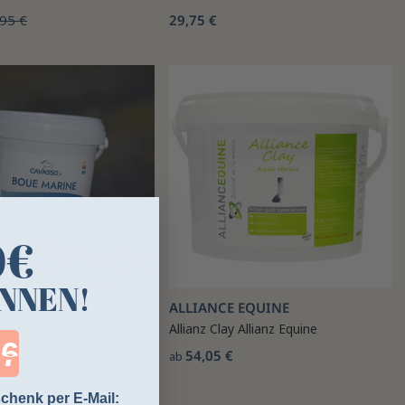
95 €
29,75 €
0€
NNEN!
ALLIANCE EQUINE
mm Cavasso
Allianz Clay Allianz Equine
ntdown ends in:
54,05 €
ab
chenk per E-Mail: