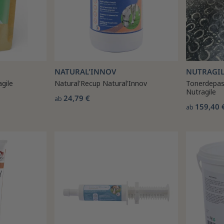
NATURAL'INNOV
NUTRAGIL
gile
Natural'Recup Natural'Innov
Tonerdepas
Nutragile
24,79 €
ab
159,40 
ab