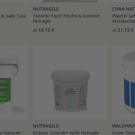
NUTRAGILE
CURA NAT
 & Galle Cura
Tonerde-Paste Frische & Komfort
Pflaster S
Nutragile
Verstauchu
18,10 €
31,73 €
ab
ab
NUTRAGILE
WALDHAU
a Naturale
Essbare Tonerde+ Apfel Nutragile
Grüne Tone