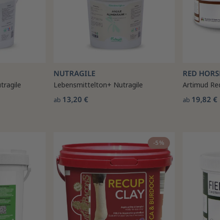
NUTRAGILE
RED HORS
tragile
Lebensmittelton+ Nutragile
Artimud Re
13,20 €
19,82 €
ab
ab
-5%