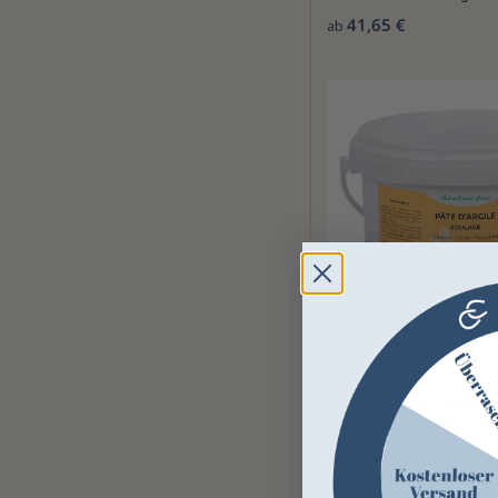
41,65 €
ab
NUTRAGILE
Tonerdepaste Lindert 
Prellung Nutragile
41,40 €
ab