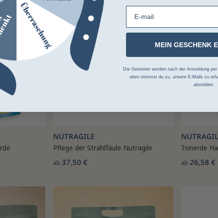
E-mail
-10%
MEIN GESCHENK 
Die Gewinner werden nach der Anmeldung per Z
oben stimmst du zu, unsere E-Mails zu erha
abmelden.
NUTRAGILE
NUTRAGIL
rde
Pflege der Strahlfäule Nutragile
Tonerde Ha
37,50 €
26,58 €
ab
ab