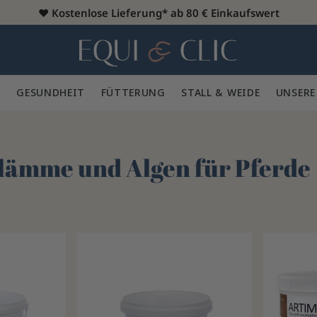
♥️
Kostenlose Lieferung* ab 80 € Einkaufswert
Heim
 🪮
GESUNDHEIT ✨
FÜTTERUNG 🥕
STALL & WEIDE 🍃
UNSERE
lämme und Algen für Pferde