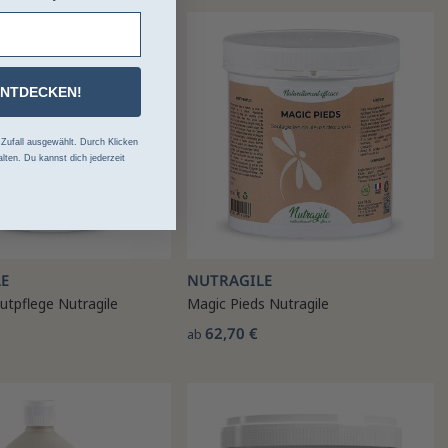
ENTDECKEN!
ufall ausgewählt. Durch Klicken
lten. Du kannst dich jederzeit
E
NUTRAGILE
utpflege Nutragile
Magic Pieds Nutragile
62,70 €
ab