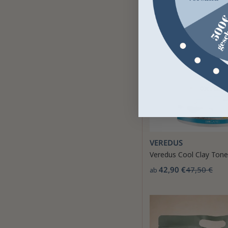
VEREDUS
Veredus Cool Clay Tone
42,90 €
47,50 €
ab