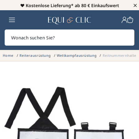
×
♥️
Kostenlose Lieferung* ab 80 € Einkaufswert
Heim
Sear
Home
Reiterausrüstung
Wettkampfausrüstung
Reitnummernhalter f