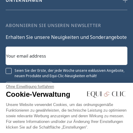
UNTERNEHMEN
ABONNIEREN SIE UNSEREN NEWSLETTER
Erhalten Sie unsere Neuigkeiten und Sonderangebote
Seien Sie der Erste, der jede Woche unsere exklusiven Angebote,
neuen Produkte und Equi-Clic-Neuigkeiten erhält!
Ohne Einwilligung fortfahren
Registrieren
Cookie-Verwaltung
Unsere Website verwendet Cookies, um das ordnungsgemäße
Funktionieren zu gewährleisten, die technische Leistung zu optimieren
sowie relevante Werbung anzuzeigen und deren Wirkung zu messen.
Instagram
Facebook
Pinterest
YouTube
Twitter
Für weitere Informationen und/oder zur Änderung Ihrer Einstellungen
klicken Sie auf die Schaltfläche „Einstellungen“.