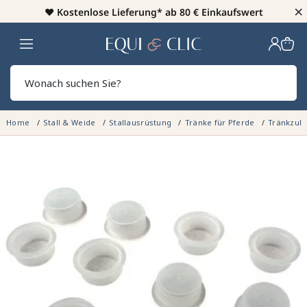
×
♥️
Kostenlose Lieferung* ab 80 € Einkaufswert
Heim
Sear
Home
Stall & Weide
Stallausrüstung
Tränke für Pferde
Tränkzub