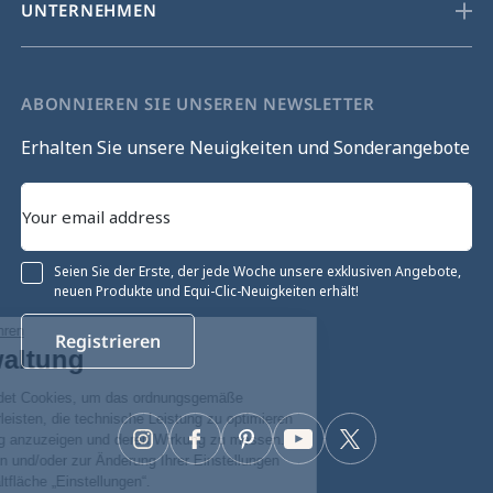
UNTERNEHMEN
ABONNIEREN SIE UNSEREN NEWSLETTER
Erhalten Sie unsere Neuigkeiten und Sonderangebote
Seien Sie der Erste, der jede Woche unsere exklusiven Angebote,
neuen Produkte und Equi-Clic-Neuigkeiten erhält!
Ohne Einwilligung fortfahren
Registrieren
Cookie-Verwaltung
Unsere Website verwendet Cookies, um das ordnungsgemäße
Funktionieren zu gewährleisten, die technische Leistung zu optimieren
sowie relevante Werbung anzuzeigen und deren Wirkung zu messen.
Instagram
Facebook
Pinterest
YouTube
Twitter
Für weitere Informationen und/oder zur Änderung Ihrer Einstellungen
klicken Sie auf die Schaltfläche „Einstellungen“.