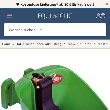
×
♥️
Kostenlose Lieferung* ab 80 € Einkaufswert
Heim
Sear
Home
Stall & Weide
Stallausrüstung
Tränke für Pferde
Tränken -