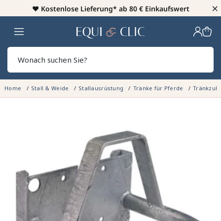
×
♥️
Kostenlose Lieferung* ab 80 € Einkaufswert
Heim
Sear
Home
Stall & Weide
Stallausrüstung
Tränke für Pferde
Tränkzub