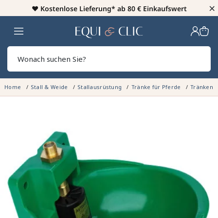
×
♥️
Kostenlose Lieferung* ab 80 € Einkaufswert
Heim
Sear
Home
Stall & Weide
Stallausrüstung
Tränke für Pferde
Tränken -