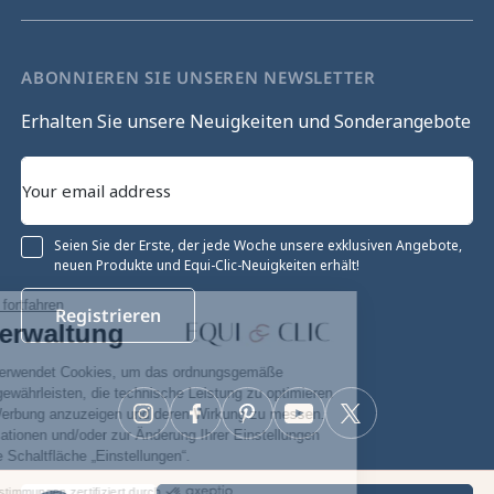
ABONNIEREN SIE UNSEREN NEWSLETTER
Erhalten Sie unsere Neuigkeiten und Sonderangebote
Seien Sie der Erste, der jede Woche unsere exklusiven Angebote,
neuen Produkte und Equi-Clic-Neuigkeiten erhält!
Ohne Einwilligung fortfahren
Registrieren
Cookie-Verwaltung
Unsere Website verwendet Cookies, um das ordnungsgemäße
Funktionieren zu gewährleisten, die technische Leistung zu optimieren
sowie relevante Werbung anzuzeigen und deren Wirkung zu messen.
Instagram
Facebook
Pinterest
YouTube
Twitter
Für weitere Informationen und/oder zur Änderung Ihrer Einstellungen
klicken Sie auf die Schaltfläche „Einstellungen“.
Zustimmungen zertifiziert durch