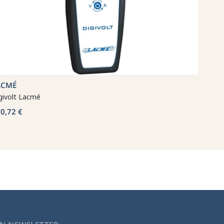
ACMÉ
givolt Lacmé
0,72 €