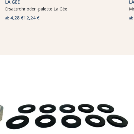
LA GÉE
LA
Ersatzrohr oder -palette La Gée
Me
4,28 €
12,24 €
ab
a