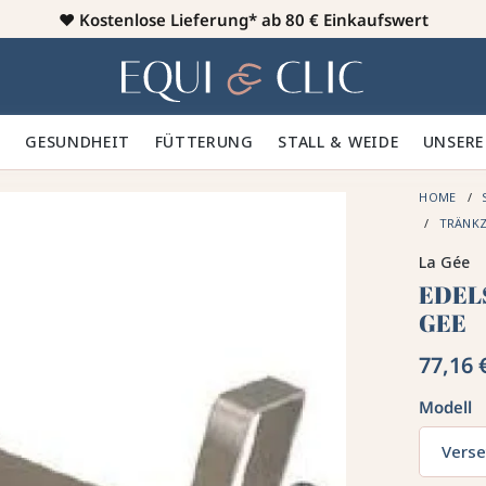
♥️
Kostenlose Lieferung* ab 80 € Einkaufswert
Heim
 🪮
GESUNDHEIT ✨
FÜTTERUNG 🥕
STALL & WEIDE 🍃
UNSERE
HOME
TRÄNK
La Gée
EDEL
GEE
77,16 
Modell
Verse