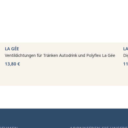
LA GÉE
L
Ventildichtungen für Tränken Autodrink und Polyflex La Gée
Di
13,80 €
11