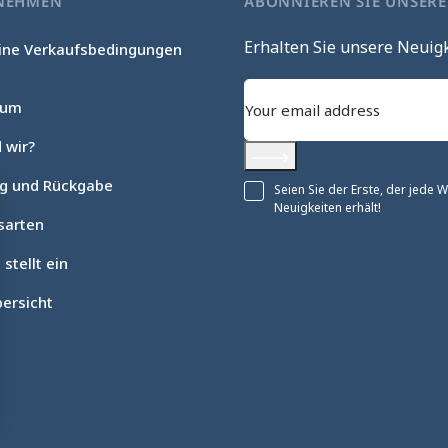
NEHMEN
ABONNIEREN SIE UNSER
Erhalten Sie unsere Neuig
ine Verkaufsbedingungen
c
sum
 wir?
Abonnieren
ng und Rückgabe
Seien Sie der Erste, der jede
Neuigkeiten erhält!
sarten
 stellt ein
ersicht
en an