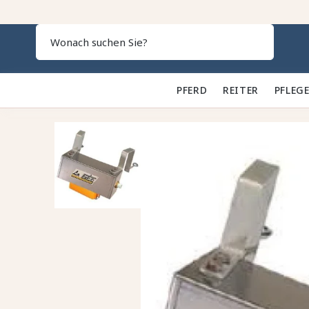
Search
PFERD 🐎
REITER 👕
PFLEGE